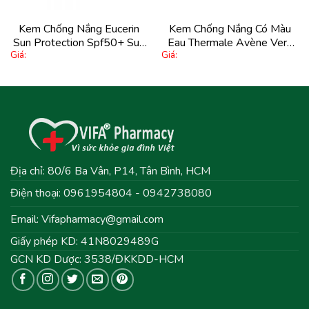
Kem Chống Nắng Eucerin
Kem Chống Nắng Có Màu
Sun Protection Spf50+ Sun
Eau Thermale Avène Very
Giá:
Giá:
Fluid Mattifying Face 50Ml
High Protection Tinted
Cream Spf 50+ 50Ml
Địa chỉ: 80/6 Ba Vân, P14, Tân Bình, HCM
Điện thoại: 0961954804 - 0942738080
Email:
Vifapharmacy@gmail.com
Giấy phép KD: 41N8029489G
GCN KD Dược: 3538/ĐKKDD-HCM