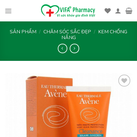
Skip
to
content
SẢN PHẨM
/
CHĂM SÓC SẮC ĐẸP
/
KEM CHỐNG
NẮNG
Thêm
vào
yêu
thích