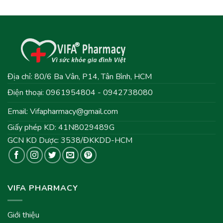
Spf 50+ 40Ml
Địa chỉ: 80/6 Ba Vân, P14, Tân Bình, HCM
Điện thoại: 0961954804 - 0942738080
Email:
Vifapharmacy@gmail.com
Giấy phép KD: 41N8029489G
GCN KD Dược: 3538/ĐKKDD-HCM
VIFA PHARMACY
Giới thiệu