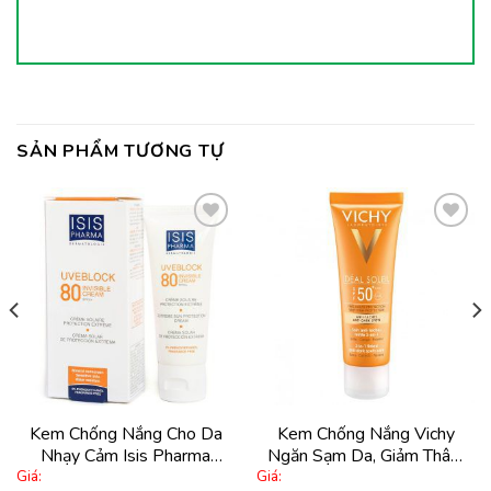
SẢN PHẨM TƯƠNG TỰ
Thêm
Thêm
vào
vào
yêu
yêu
thích
thích
Kem Chống Nắng Cho Da
Kem Chống Nắng Vichy
Nhạy Cảm Isis Pharma
Ngăn Sạm Da, Giảm Thâm
Giá:
Giá:
Uveblock 80 Invisible Cream
Nám Spf50+