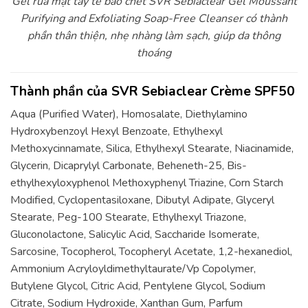
Gel rửa mặt tẩy tế bào chết SVR Sebiaclear Gel Moussant
Purifying and Exfoliating Soap-Free Cleanser có thành
phần thân thiện, nhẹ nhàng làm sạch, giúp da thông
thoáng
Thành phần của SVR Sebiaclear Crème SPF50
Aqua (Purified Water), Homosalate, Diethylamino
Hydroxybenzoyl Hexyl Benzoate, Ethylhexyl
Methoxycinnamate, Silica, Ethylhexyl Stearate, Niacinamide,
Glycerin, Dicaprylyl Carbonate, Beheneth-25, Bis-
ethylhexyloxyphenol Methoxyphenyl Triazine, Corn Starch
Modified, Cyclopentasiloxane, Dibutyl Adipate, Glyceryl
Stearate, Peg-100 Stearate, Ethylhexyl Triazone,
Gluconolactone, Salicylic Acid, Saccharide Isomerate,
Sarcosine, Tocopherol, Tocopheryl Acetate, 1,2-hexanediol,
Ammonium Acryloyldimethyltaurate/Vp Copolymer,
Butylene Glycol, Citric Acid, Pentylene Glycol, Sodium
Citrate, Sodium Hydroxide, Xanthan Gum, Parfum