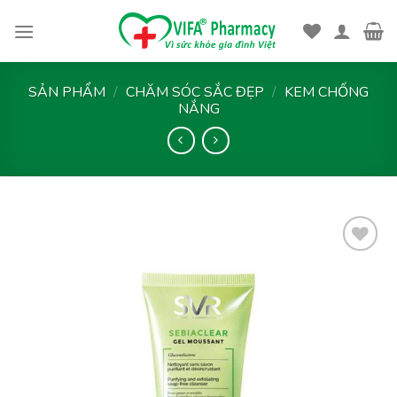
Skip
to
content
SẢN PHẨM
/
CHĂM SÓC SẮC ĐẸP
/
KEM CHỐNG
NẮNG
Thêm
vào
yêu
thích