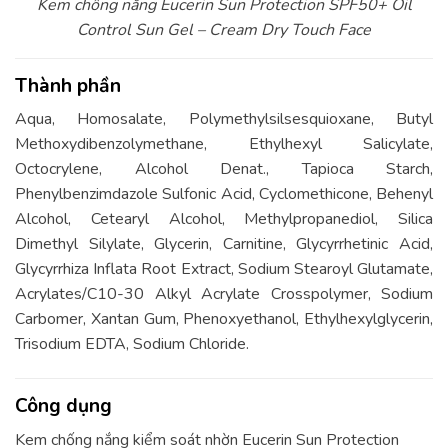
Kem chống nắng Eucerin Sun Protection SPF50+ Oil
Control Sun Gel – Cream Dry Touch Face
Thành phần
Aqua, Homosalate, Polymethylsilsesquioxane, Butyl
Methoxydibenzolymethane, Ethylhexyl Salicylate,
Octocrylene, Alcohol Denat., Tapioca Starch,
Phenylbenzimdazole Sulfonic Acid, Cyclomethicone, Behenyl
Alcohol, Cetearyl Alcohol, Methylpropanediol, Silica
Dimethyl Silylate, Glycerin, Carnitine, Glycyrrhetinic Acid,
Glycyrrhiza Inflata Root Extract, Sodium Stearoyl Glutamate,
Acrylates/C10-30 Alkyl Acrylate Crosspolymer, Sodium
Carbomer, Xantan Gum, Phenoxyethanol, Ethylhexylglycerin,
Trisodium EDTA, Sodium Chloride.
Công dụng
Kem chống nắng kiểm soát nhờn Eucerin Sun Protection