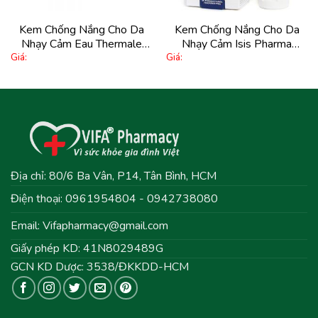
Kem Chống Nắng Cho Da
Kem Chống Nắng Cho Da
Nhạy Cảm Eau Thermale
Nhạy Cảm Isis Pharma
Giá:
Giá:
Avène Emulsion Uva Spf
Uveblock 80 Invisible Cream
50+ 50Ml
Spf 50+ 40Ml
Địa chỉ: 80/6 Ba Vân, P14, Tân Bình, HCM
Điện thoại: 0961954804 - 0942738080
Email:
Vifapharmacy@gmail.com
Giấy phép KD: 41N8029489G
GCN KD Dược: 3538/ĐKKDD-HCM