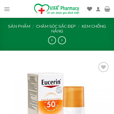
Skip
to
content
SẢN PHẨM
/
CHĂM SÓC SẮC ĐẸP
/
KEM CHỐNG
NẮNG
Thêm
vào
yêu
thích