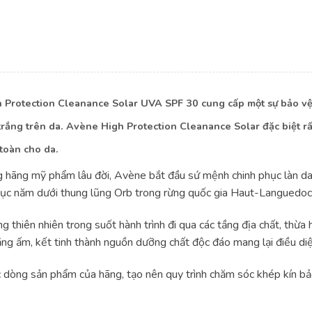
rotection Cleanance Solar UVA SPF 30 cung cấp một sự bảo vệ t
 trắng trên da. Avène High Protection Cleanance Solar đặc biệt r
toàn cho da.
g hãng mỹ phẩm lâu đời, Avène bắt đầu sứ mệnh chinh phục làn da
hục năm dưới thung lũng Orb trong rừng quốc gia Haut-Languedoc
hiên nhiên trong suốt hành trình đi qua các tầng địa chất, thừa 
ng ấm, kết tinh thành nguồn dưỡng chất độc đáo mang lại điều diệ
dòng sản phẩm của hãng, tạo nên quy trình chăm sóc khép kín bảo 