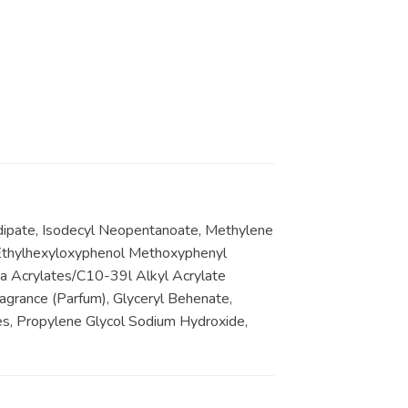
dipate, Isodecyl Neopentanoate, Methylene
-Ethylhexyloxyphenol Methoxyphenyl
ca Acrylates/C10-39l Alkyl Acrylate
ragrance (Parfum), Glyceryl Behenate,
es, Propylene Glycol Sodium Hydroxide,