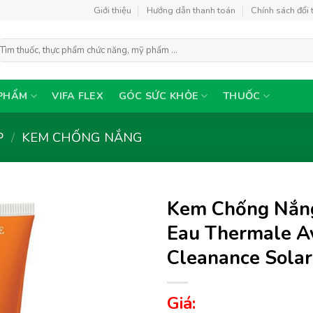
Giới thiệu
Hướng dẫn thanh toán
Chính sách đổi 
ìm
ếm:
PHẨM
VIFA FLEX
GÓC SỨC KHỎE
THUỐC
P
/
KEM CHỐNG NẮNG
Kem Chống Nắn
Eau Thermale Av
Cleanance Solar
Thêm
vào
yêu
Giá:
thích