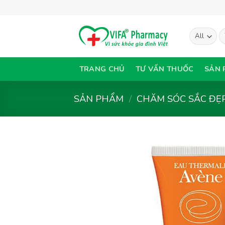
Skip
to
content
T
ki
TRANG CHỦ
TƯ VẤN THUỐC
SẢN 
SẢN PHẨM
/
CHĂM SÓC SẮC ĐẸ