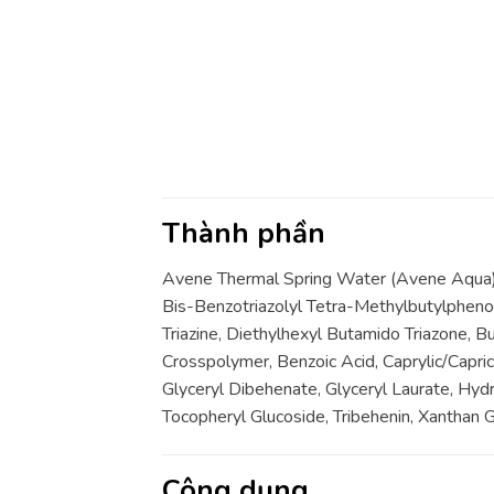
Thành phần
Avene Thermal Spring Water (Avene Aqua),
Bis-Benzotriazolyl Tetra-Methylbutylpheno
Triazine, Diethylhexyl Butamido Triazone,
Crosspolymer, Benzoic Acid, Caprylic/Capric
Glyceryl Dibehenate, Glyceryl Laurate, Hy
Tocopheryl Glucoside, Tribehenin, Xanthan 
Công dụng