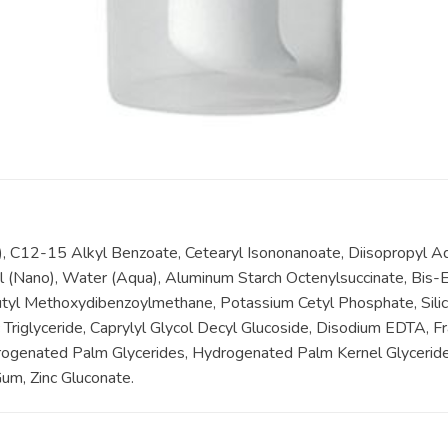
 C12-15 Alkyl Benzoate, Cetearyl Isononanoate, Diisopropyl A
l (Nano), Water (Aqua), Aluminum Starch Octenylsuccinate, Bis
 Butyl Methoxydibenzoylmethane, Potassium Cetyl Phosphate, Sili
 Triglyceride, Caprylyl Glycol Decyl Glucoside, Disodium EDTA, F
drogenated Palm Glycerides, Hydrogenated Palm Kernel Glycerid
Gum, Zinc Gluconate.