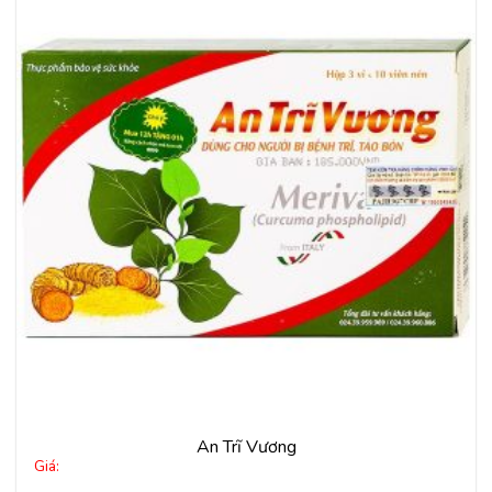
Thêm
vào
yêu
thích
An Trĩ Vương
Giá: