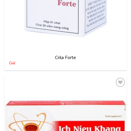
Crila Forte
Giá:
Thêm
vào
yêu
thích