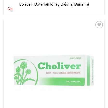
Bonivein Botania(Hỗ Trợ Điều Trị Bệnh Trĩ)
Giá:
Thêm
vào
yêu
thích