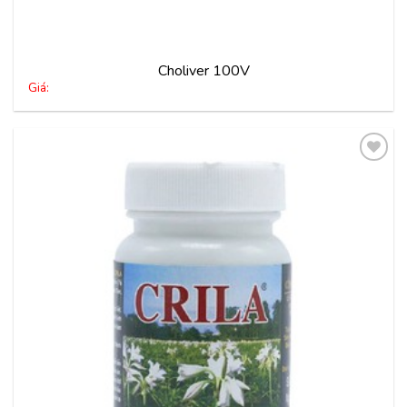
Choliver 100V
Giá:
Thêm
vào
yêu
thích