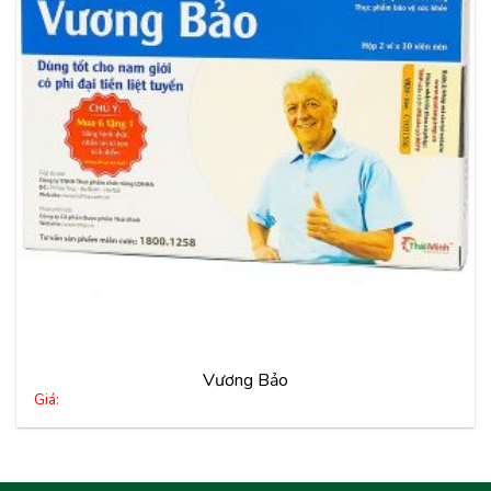
vào
yêu
thích
Vương Bảo
Giá: