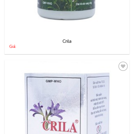
Crila
Giá:
Thêm
vào
yêu
thích