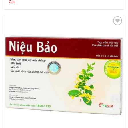
Giá:
Thêm
vào
yêu
thích