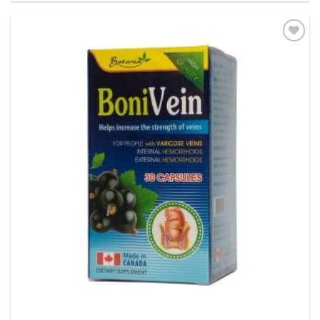
Thêm
vào
yêu
thích