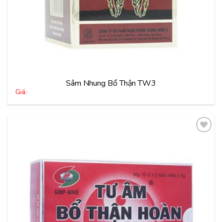
Sâm Nhung Bổ Thận TW3
Giá:
Thêm
vào
yêu
thích