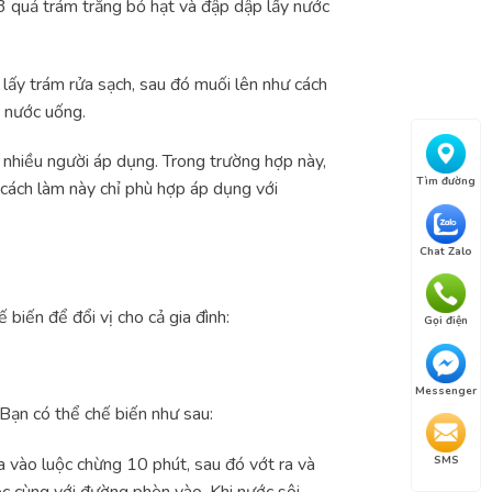
 3 quả trám trắng bỏ hạt và đập dập lấy nước
lấy trám rửa sạch, sau đó muối lên như cách
 nước uống.
 nhiều người áp dụng. Trong trường hợp này,
Tìm đường
, cách làm này chỉ phù hợp áp dụng với
Chat Zalo
biến để đổi vị cho cả gia đình:
Gọi điện
Messenger
. Bạn có thể chế biến như sau:
a vào luộc chừng 10 phút, sau đó vớt ra và
SMS
ọc cùng với đường phèn vào. Khi nước sôi