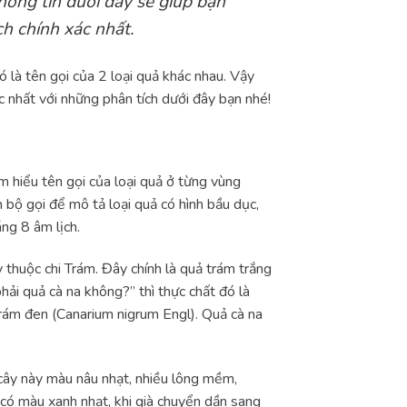
hông tin dưới đây sẽ giúp bạn
ch chính xác nhất.
ó là tên gọi của 2 loại quả khác nhau. Vậy
 nhất với những phân tích dưới đây bạn nhé!
ìm hiểu tên gọi của loại quả ở từng vùng
bộ gọi để mô tả loại quả có hình bầu dục,
ng 8 âm lịch.
y thuộc chi Trám. Đây chính là quả trám trắng
hải quả cà na không?” thì thực chất đó là
trám đen (Canarium nigrum Engl). Quả cà na
cây này màu nâu nhạt, nhiều lông mềm,
h có màu xanh nhạt, khi già chuyển dần sang