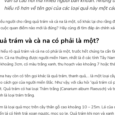
vẫn là câu hỏi mà nhiều người băn khoăn. Những t
hiểu rõ hơn về tên gọi của các loại quả này một cá
ều người cho rằng quả trám và cà na là một, số khác lại cho rằng đ
 cuộc quan điểm nào mới là đúng? Hãy cùng đi tìm đáp án chính xác
uả trám và cà na có phải là một?
hiểu rõ quả trám và cà na có phải là một, trước hết chúng ta cần t
n. Cà na thường được người miền Nam, nhất là ở các tỉnh Tây Nam 
 khoảng 3cm, có màu trắng xanh, thu hoạch vào khoảng 7 hoặc thá
na hay còn có tên gọi khác là quả trám, thanh quả,… là một loại câ
o cách gọi của người miền Bắc. Như vậy, với câu hỏi “quả trám có p
. Quả trám có hai loại: Trám trắng (Canarium album Raeusch) và 
nh là loại trám trắng.
m là loại quả mọc trên cây thân gỗ cao khoảng 10 – 25m. Lá của 
ến lá có hình trái xoan ngược, mọc so le. Quả trám khi non và xan