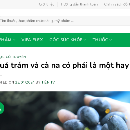
Giới thiệu
Hướng dẫn thanh toán
Chính sách đổi 
ìm
ếm:
PHẨM
VIFA FLEX
GÓC SỨC KHỎE
THUỐC
ỌC CỔ TRUYỀN
uả trám và cà na có phải là một ha
STED ON
23/04/2024
BY
TIÊN TV
3
4