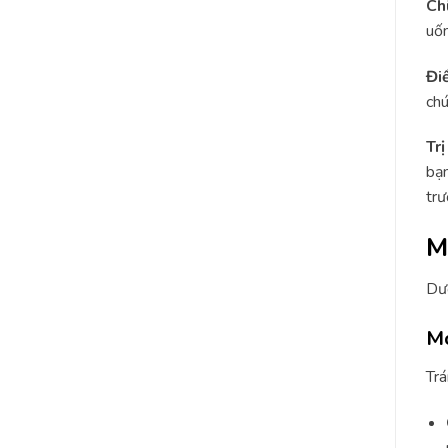
Ch
uốn
Điề
chú
Tr
bạn
trư
M
Dướ
Mó
Trá