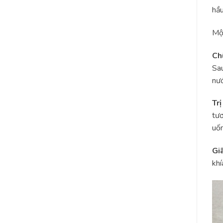
hầu
Một
Ch
Sau
nướ
Tr
tươ
uốn
Gi
khí