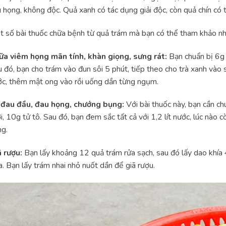
 họng, không độc. Quả xanh có tác dụng giải độc, còn quả chín có t
 số bài thuốc chữa bệnh từ quả trám mà bạn có thể tham khảo nh
ữa
viêm họng mãn tính
, khàn giọng, sưng rát:
Bạn chuẩn bị 6g t
 đó, bạn cho trám vào đun sôi 5 phút, tiếp theo cho trà xanh vào 
c, thêm mật ong vào rồi uống dần từng ngụm.
ị đau đầu, đau họng,
chướng bụng
:
Với bài thuốc này, bạn cần c
i, 10g tử tô. Sau đó, bạn đem sắc tất cả với 1,2 lít nước, lúc nào c
g.
ã rượu:
Bạn lấy khoảng 12 quả trám rửa sạch, sau đó lấy dao khía
a. Bạn lấy trám nhai nhỏ nuốt dần để giã rượu.