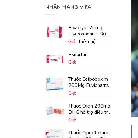
NHÃN HÀNG VIFA
Rivacryst 20mg
Rivaroxaban – Dự
phòng đột quỵ,
Giá:
Liên hệ
huyết khối tĩnh mạch
Exnortan
Giá:
Thuốc Cefpodoxim
200Mg Euvipharm
điều trị nhiễm khuẩn
Giá:
(10 viên)
Thuốc Ofcin 200mg
DHG hỗ trợ điều trị
viêm phế quản nặng
Giá:
(20 viên)
Thuốc Ciprofloxacin