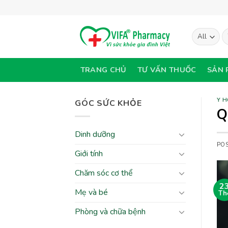
Skip
to
content
T
ki
TRANG CHỦ
TƯ VẤN THUỐC
SẢN 
Y H
GÓC SỨC KHỎE
Q
Dinh dưỡng
PO
Giới tính
Chăm sóc cơ thể
2
Mẹ và bé
Th
Phòng và chữa bệnh