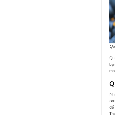
Quả
Quả
bạn
man
Q
Nhi
car
để 
The