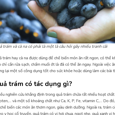
 trám và cà na có phải là một là câu hỏi gây nhiều tranh cãi
 trám hay cà na được dùng để chế biến món ăn rất ngon, có thể kho
 chỉ cần rửa sạch, chấm muối ớt là đã có thể ăn ngay. Ngoài việc ăn 
g lại một số công dụng tốt cho sức khỏe hoặc dùng làm các bài t
uả trám có tác dụng gì?
ều nghiên cứu khẳng định trong quả trám chứa rất nhiều hoạt chất 
oten,… và một số khoáng chất như Ca, K, P, Fe, vitamin C,… Do đó
chế biến các món ăn thơm ngon, giàu dinh dưỡng. Ngoài ra, trám 
o y học cổ truyền, quả trám có vị hơi chua, ngọt nhẹ, quả xanh vị hơ