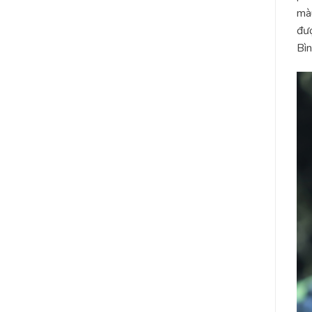
màu
đượ
Bìn