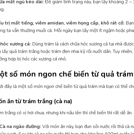
ữa mất ngủ kéo dài:
Để giảm tình trạng này, bạn lấy khoảng 2 –
g.
u trị mất tiếng,
viêm amidan
, viêm họng cấp, khô rát cổ:
Bạn 
ng ta vẫn thường muối cà. Mỗi ngày bạn lấy một ít ngậm hoặc pha
ị hóc xương cá:
Dùng trám là cách chữa hóc xương cá tại nhà được
 lấy quả trám trắng hoặc trám đen nhai kỹ rồi nuốt dần. Tuy nhiên
ờng hợp bị hóc các xương cá nhỏ.
ột số món ngon chế biến từ quả trám
i đây là một số món ngon chế biến từ quả trám mà bạn có thể chế 
n ăn từ trám trắng (cà na)
m trắng có vị hơi chua, nhưng khi nấu lên thì chế biến thì rất dễ ăn
Cà na ngào đường:
Với món ăn này, bạn đun sôi nước rồi thả cà n
rửa sạch. Sau khi cà na ráo nước thì bạn cho khoảng 400ml nước l