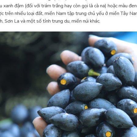
 xanh đậm (đối với trám trắng hay còn gọi là cà na) hoặc màu đen 
c trên nhiều loại đất, miền Nam tập trung chủ yếu ở miền Tây Na
h, Sơn La và một số tỉnh trung du, miền núi khác.