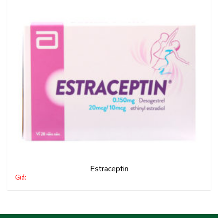
vào
yêu
thích
Estraceptin
Giá: