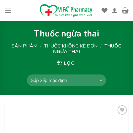
Skip
to
content
Thuốc ngừa thai
SẢN PHẨM
/
THUỐC KHÔNG KÊ ĐƠN
/
THUỐC
NGỪA THAI
LỌC
Thêm