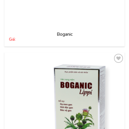
Boganic
Giá:
Thêm
vào
yêu
thích