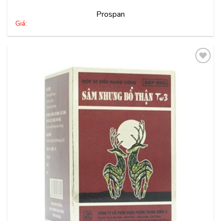
Prospan
Giá:
Thêm
vào
yêu
thích