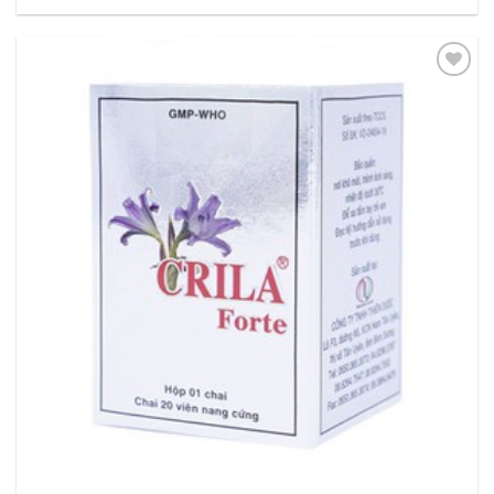
Thêm
vào
yêu
thích