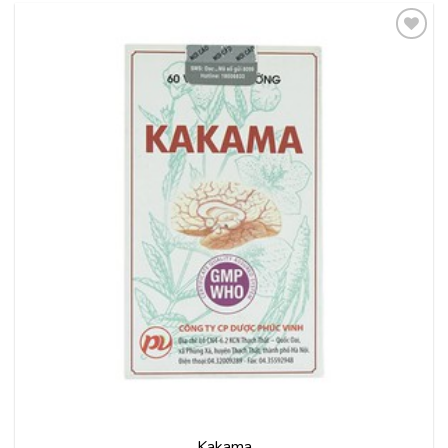
Thêm
vào
yêu
thích
Kakama