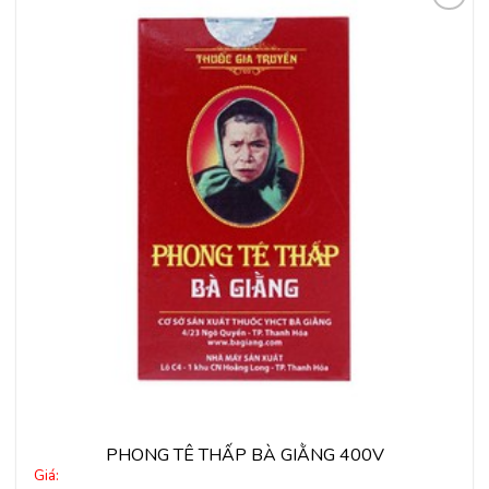
Thêm
vào
yêu
thích
PHONG TÊ THẤP BÀ GIẰNG 400V
Giá: