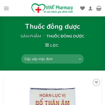
Skip
to
content
Thuốc đông dược
SẢN PHẨM
/
THUỐC ĐÔNG DƯỢC
LỌC
Thêm
vào
yêu