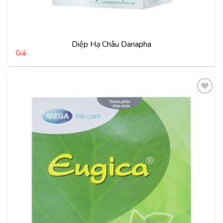
Diệp Hạ Châu Danapha
Giá:
Thêm
vào
yêu
thích