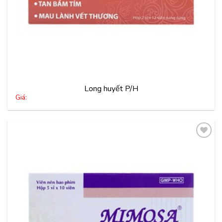
Long huyết P/H
Giá:
Thêm
vào
yêu
thích