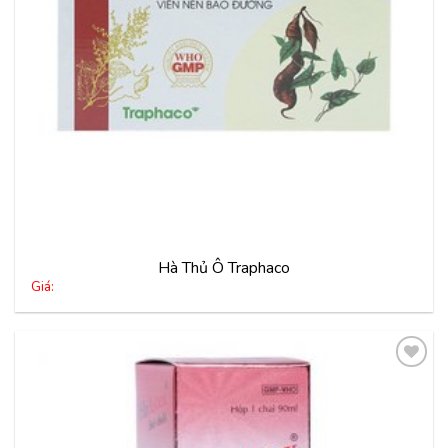
Hà Thủ Ô Traphaco
Giá:
Thêm
vào
yêu