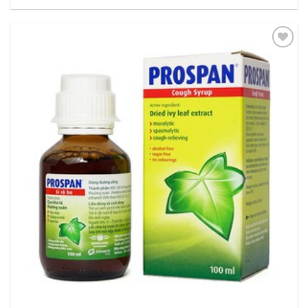
Thêm
vào
yêu
thích