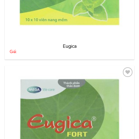
Eugica
Giá:
Thêm
vào
yêu
thích