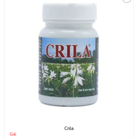
Thêm
vào
yêu
thích
Crila
Giá: