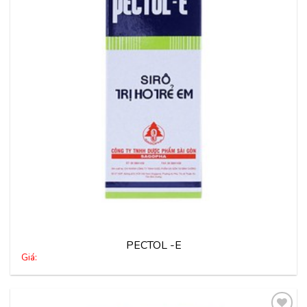
vào
yêu
thích
PECTOL -E
Giá: