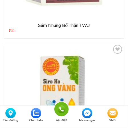
Sâm Nhung Bổ Thận TW3
Giá:
Thêm
vào
yêu
thích
Gọi điện
Tìm đường
Chat Zalo
Messenger
SMS