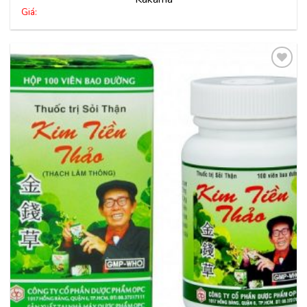
Giá:
Thêm
vào
yêu
thích