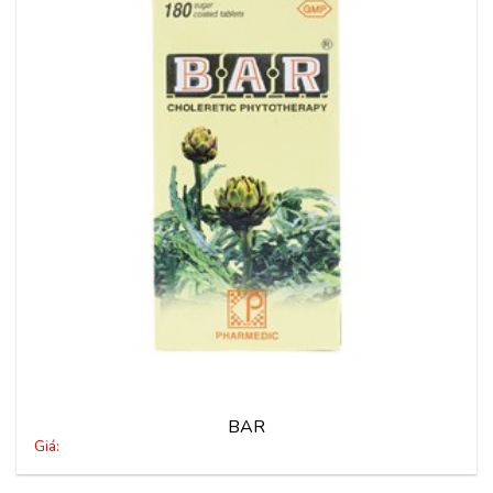
Thêm
vào
yêu
thích
BAR
Giá: