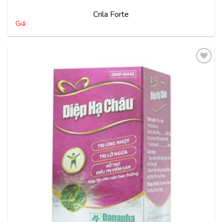
Crila Forte
Giá:
Thêm
vào
yêu
thích