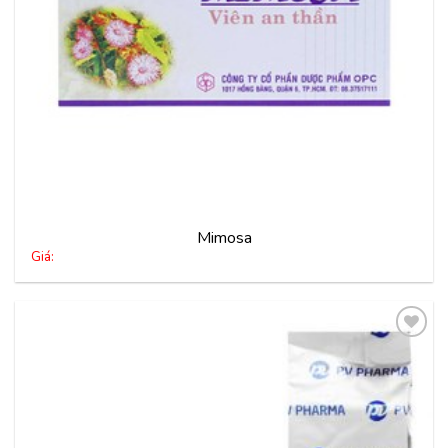
Mimosa
Giá:
Thêm
vào
yêu
thích