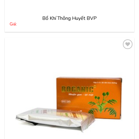
Bổ Khí Thông Huyết BVP
Giá:
Thêm
vào
yêu
thích