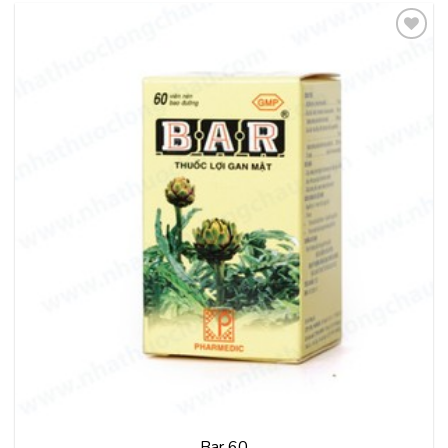
Thêm
vào
yêu
thích
Bar 60