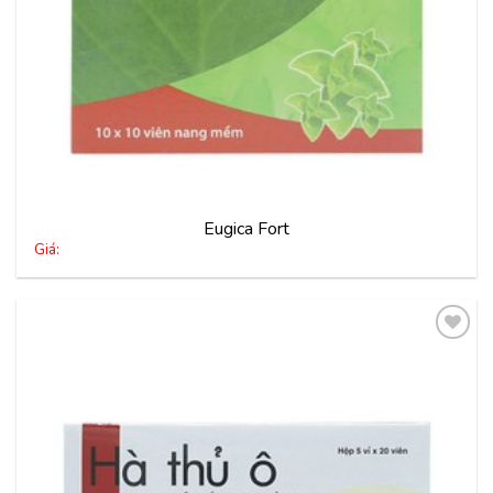
Eugica Fort
Giá:
Thêm
vào
yêu
thích