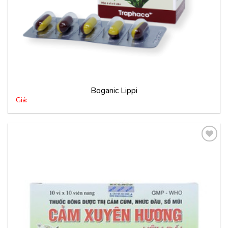
Boganic Lippi
Giá:
Thêm
vào
yêu
thích