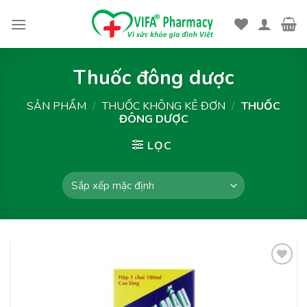
Skip
to
content
Thuốc đông dược
SẢN PHẨM
/
THUỐC KHÔNG KÊ ĐƠN
/
THUỐC
ĐÔNG DƯỢC
LỌC
Thêm