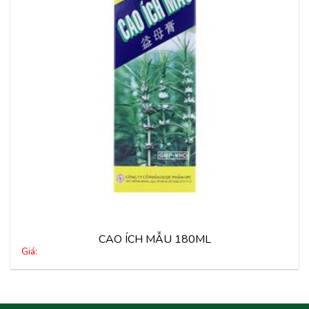
vào
yêu
thích
CAO ÍCH MẪU 180ML
Giá: