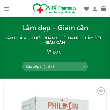
Skip
to
content
Làm đẹp - Giảm cân
SẢN PHẨM
/
THỰC PHẨM CHỨC NĂNG
/
LÀM ĐẸP -
GIẢM CÂN
LỌC
Thêm