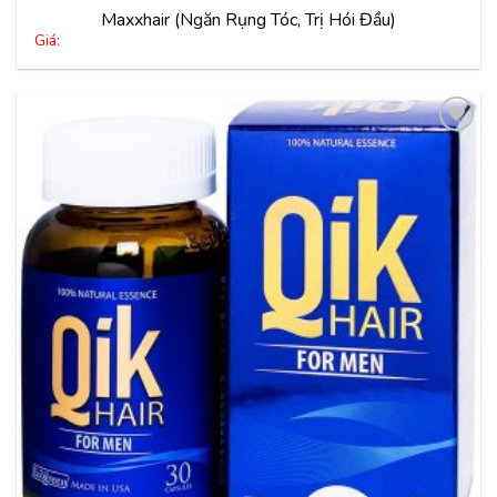
Maxxhair (Ngăn Rụng Tóc, Trị Hói Đầu)
Giá:
Thêm
vào
yêu
thích