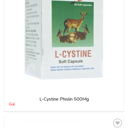
vào
yêu
thích
L-Cystine Phislin 500Mg
Giá: