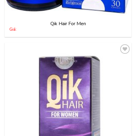
Qik Hair For Men
Giá:
Thêm
vào
yêu
thích