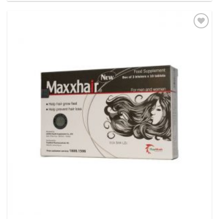
Thêm
vào
yêu
thích