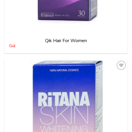
Qik Hair For Women
Giá:
Thêm
vào
yêu
thích