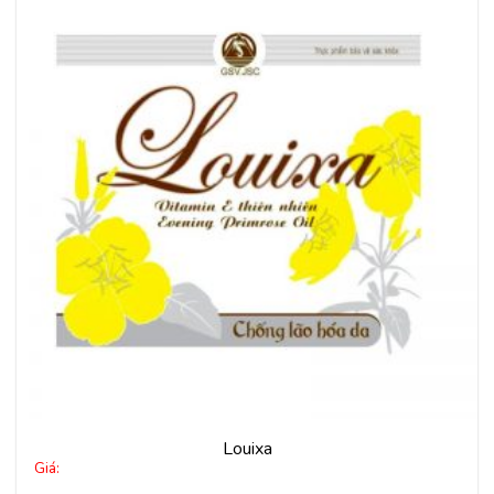
Thêm
vào
yêu
thích
Louixa
Giá: