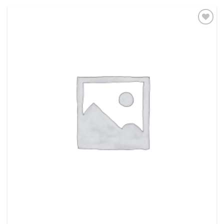
Thêm
vào
yêu
thích