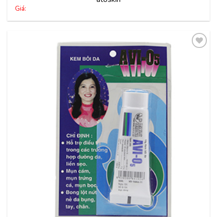
Giá:
Thêm
vào
yêu
thích