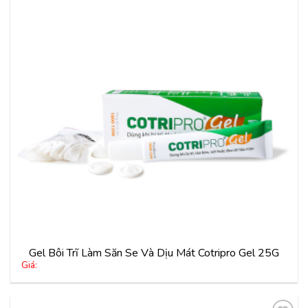
Thêm
vào
yêu
thích
Gel Bôi Trĩ Làm Săn Se Và Dịu Mát Cotripro Gel 25G
Giá: