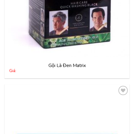
Gội Là Đen Matrix
Giá:
Thêm
vào
yêu
thích