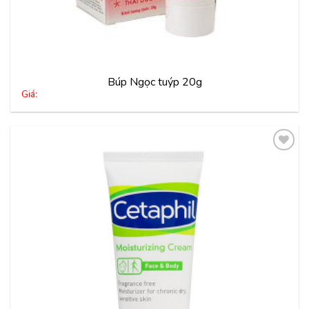
Búp Ngọc tuýp 20g
Giá:
Thêm
vào
yêu
thích