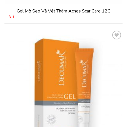
Gel Mờ Sẹo Và Vết Thâm Acnes Scar Care 12G
Giá:
Thêm
vào
yêu
thích