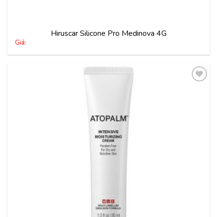
Hiruscar Silicone Pro Medinova 4G
Giá:
Thêm
vào
yêu
thích