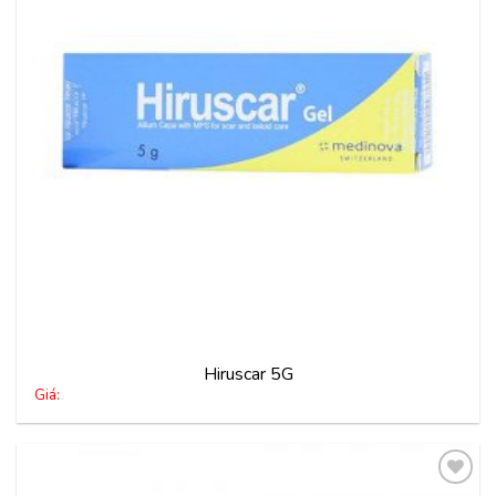
yêu
thích
Hiruscar 5G
Giá: