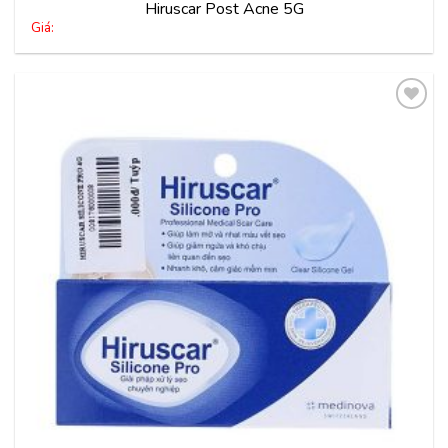
Hiruscar Post Acne 5G
Giá:
Thêm
vào
yêu
thích