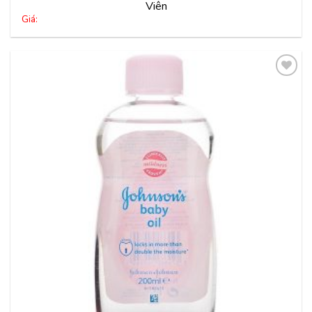
Viên
Giá:
Thêm
vào
yêu
thích