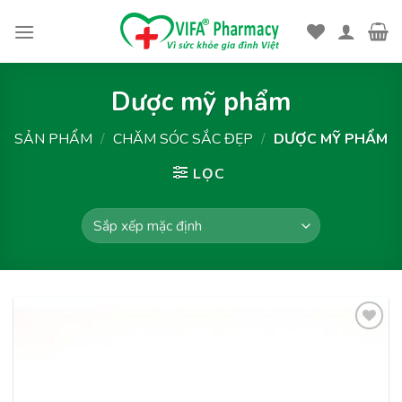
Skip
to
content
Dược mỹ phẩm
SẢN PHẨM
/
CHĂM SÓC SẮC ĐẸP
/
DƯỢC MỸ PHẨM
LỌC
Thêm
vào
yêu