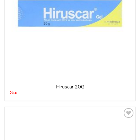
Hiruscar 20G
Giá:
Thêm
vào