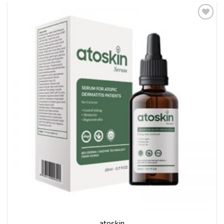
Thêm
vào
yêu
thích
atoskin