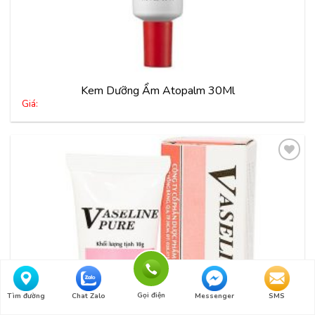
Kem Dưỡng Ẩm Atopalm 30Ml
Giá:
Thêm
vào
yêu
thích
Gọi điện
Tìm đường
Chat Zalo
Messenger
SMS