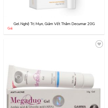
Gel Nghệ Trị Mụn, Giảm Vết Thâm Decumar 20G
Giá:
Thêm
vào
yêu
thích