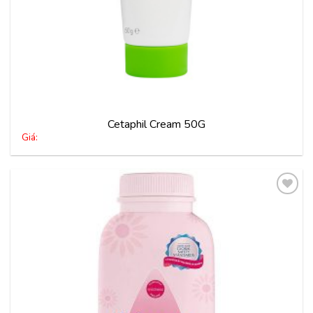
Cetaphil Cream 50G
Giá:
Thêm
vào
yêu
thích