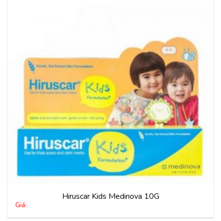
Thêm
vào
yêu
thích
Hiruscar Kids Medinova 10G
Giá: