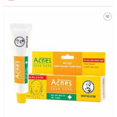
Thêm
vào
yêu
thích