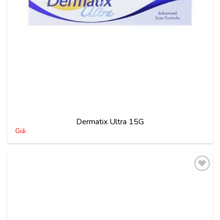
Dermatix Ultra 15G
Giá:
Thêm
vào
yêu
thích