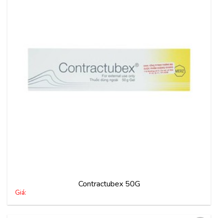
Thêm
vào
yêu
thích
Contractubex 50G
Giá: