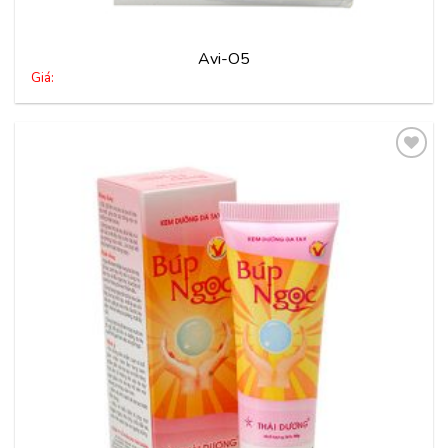
Avi-O5
Giá:
Thêm
vào
yêu
thích