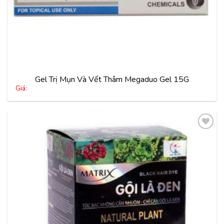
Gel Trị Mụn Và Vết Thâm Megaduo Gel 15G
Giá:
Thêm
vào
yêu
thích