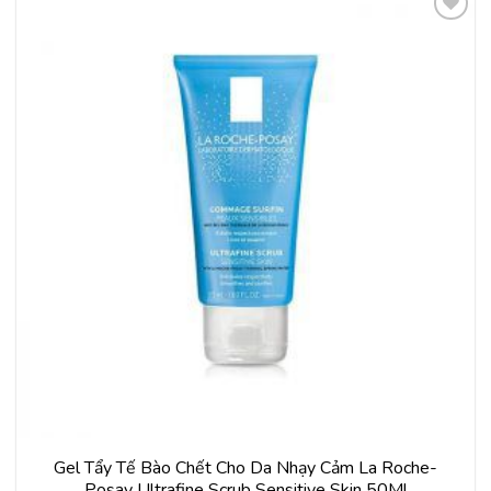
Thêm
vào
yêu
thích
Gel Tẩy Tế Bào Chết Cho Da Nhạy Cảm La Roche-
Posay Ultrafine Scrub Sensitive Skin 50Ml