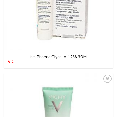
Isis Pharma Glyco-A 12% 30Ml
Giá:
Thêm
vào
yêu
thích