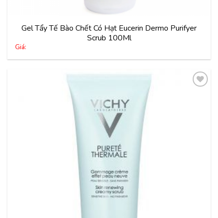
Gel Tẩy Tế Bào Chết Có Hạt Eucerin Dermo Purifyer
Scrub 100Ml
Giá:
Thêm
vào
yêu
thích