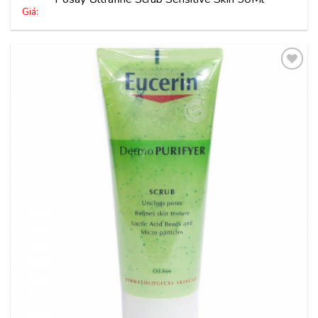
Giá:
Thêm
vào
yêu
thích