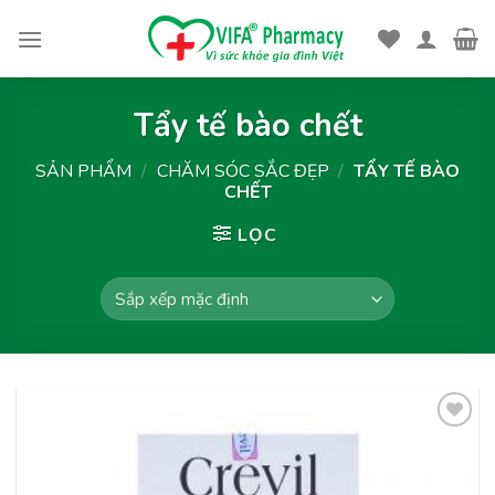
Skip
to
content
Tẩy tế bào chết
SẢN PHẨM
/
CHĂM SÓC SẮC ĐẸP
/
TẨY TẾ BÀO
CHẾT
LỌC
Thêm