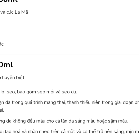
o và cúc La Mã
c.
60ml
 chuyên biệt:
 bị sẹo, bao gồm sẹo mới và sẹo cũ.
n da trong quá trình mang thai, thanh thiếu niên trong giai đoạn ph
i.
rạng da không đều mảu cho cả làn da sáng màu hoặc sậm màu.
bị lão hoá và nhăn nheo trên cả mặt và cơ thể trở nên sáng, mịn m