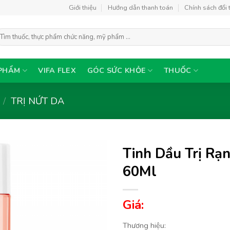
Giới thiệu
Hướng dẫn thanh toán
Chính sách đổi 
ìm
ếm:
PHẨM
VIFA FLEX
GÓC SỨC KHỎE
THUỐC
/
TRỊ NỨT DA
Tinh Dầu Trị Rạ
60Ml
Thêm
Giá:
vào
yêu
thích
Thương hiệu: