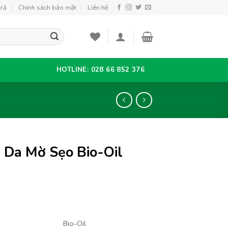
trả
Chính sách bảo mật
Liên hệ
HOTLINE: 028 66 852 376
n Da Mờ Sẹo Bio-Oil
Bio-Oil