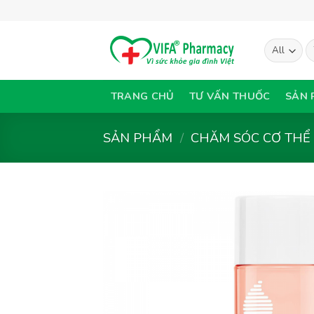
Skip
to
content
T
ki
TRANG CHỦ
TƯ VẤN THUỐC
SẢN 
SẢN PHẨM
/
CHĂM SÓC CƠ THỂ