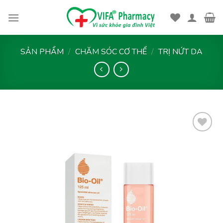
Skip
to
content
SẢN PHẨM
/
CHĂM SÓC CƠ THỂ
/
TRỊ NỨT DA
Thêm
vào
yêu
thích