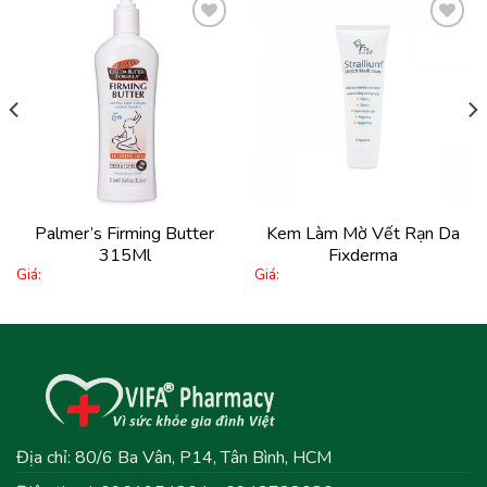
Thêm
Thêm
vào
vào
yêu
yêu
thích
thích
Palmer’s Firming Butter
Kem Làm Mờ Vết Rạn Da
315Ml
Fixderma
Giá:
Giá:
Địa chỉ: 80/6 Ba Vân, P14, Tân Bình, HCM