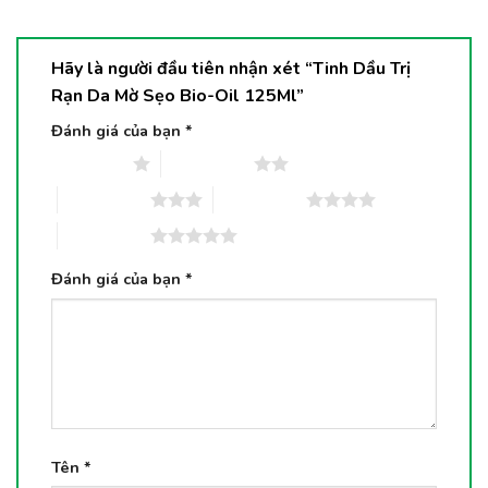
Hãy là người đầu tiên nhận xét “Tinh Dầu Trị
Rạn Da Mờ Sẹo Bio-Oil 125Ml”
Đánh giá của bạn
*
1 trên 5 sao
2 trên 5 sao
3 trên 5 sao
4 trên 5 sao
5 trên 5 sao
Đánh giá của bạn
*
Tên
*