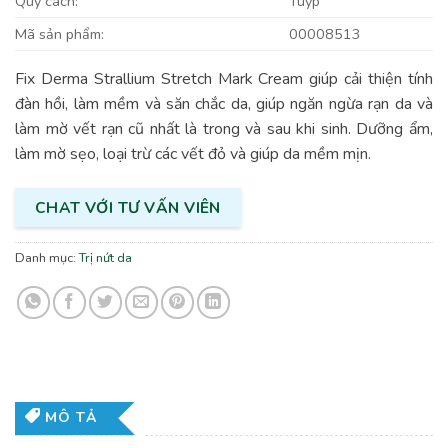
Quy cách:
Tuýp
Mã sản phẩm:
00008513
Fix Derma Strallium Stretch Mark Cream giúp cải thiện tính
đàn hồi, làm mềm và săn chắc da, giúp ngăn ngừa rạn da và
làm mờ vết rạn cũ nhất là trong và sau khi sinh. Dưỡng ẩm,
làm mờ sẹo, loại trừ các vết đỏ và giúp da mềm mịn.
CHAT VỚI TƯ VẤN VIÊN
Danh mục:
Trị nứt da
MÔ TẢ