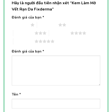
Hãy là người đầu tiên nhận xét “Kem Làm Mờ
Vết Rạn Da Fixderma”
Đánh giá của bạn
*
1 trên 5 sao
2 trên 5 sao
3 trên 5 sao
4 trên 5 sao
5 trên 5 sao
Đánh giá của bạn
*
Tên
*