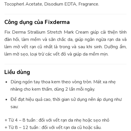
Tocopherl Acetate, Disodium EDTA, Fragrance.
Công dụng của Fixderma
Fix Derma Strallium Stretch Mark Cream giúp cải thiện tính
đàn hồi, làm mềm và săn chắc da, giúp ngăn ngừa rạn da và
làm mờ vết rạn cũ nhất là trong và sau khi sinh. Dưỡng ẩm,
làm mờ sẹo, loại trừ các vết đỏ và giúp da mềm mịn.
Liều dùng
Dùng ngón tay thoa kem theo vòng tròn. Mát xa nhẹ
nhàng cho kem thấm, dùng 2 lần mỗi ngày.
Để đạt hiệu quả cao, thời gian sử dụng nên áp dụng như
sau:
+ Từ 4 – 8 tuần : đối với vết rạn da nhẹ hoặc sẹo nhỏ
+ Từ 8 – 12 tuần : đối với vết rạn da cũ hoặc sâu.