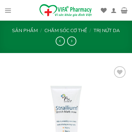
Skip
to
content
SẢN PHẨM
/
CHĂM SÓC CƠ THỂ
/
TRỊ NỨT DA
Thêm
vào
yêu
thích