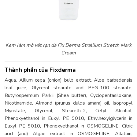
Kem làm mờ vết rạn da Fix Derma Strallium Stretch Mark
Cream
Thành phần của Fixderma
Aqua, Allium cepa (onion) bulb extract, Aloe barbadensis
leaf juice, Glycerol stearate and PEG-100 stearate,
Butyrospermum Parkii (Shea butter), Cyclopentasiloxane,
Nicotinamide, Almond (prunus dulcis amara) oil, Isopropyl
Myristate, Glycerol, Steareth-2, Cetyl Alcohol,
Phenoxyethanol in Euxyl PE 9010, Ethylhexylglycerin in
Euxyl PE 9010, Phenoxyethanol in OSMOGELINE, Citric
acid (and) Algae extract in OSMOGELINE, Allatoin,