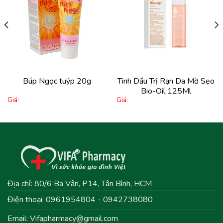
Thêm
Thêm
vào
vào
yêu
yêu
thích
thích
Búp Ngọc tuýp 20g
Tinh Dầu Trị Rạn Da Mờ Sẹo
Bio-Oil 125Ml
Giá:
Giá:
Địa chỉ: 80/6 Ba Vân, P14, Tân Bình, HCM
Điện thoại: 0961954804 - 0942738080
Email:
Vifapharmacy@gmail.com