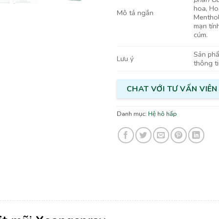
hoa, Ho
Mô tả ngắn
Menthol
mạn tính
cúm.
Sản phẩm
Lưu ý
thông t
CHAT VỚI TƯ VẤN VIÊN
Danh mục:
Hệ hô hấp