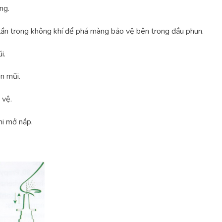
ng.
 lần trong không khí để phá màng bảo vệ bên trong đầu phun.
i.
n mũi.
 vệ.
hi mở nắp.