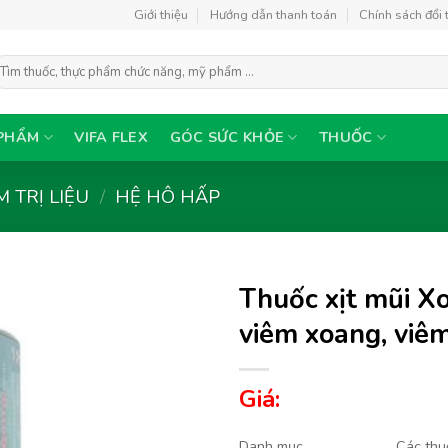
Giới thiệu
Hướng dẫn thanh toán
Chính sách đổi 
ìm
ếm:
PHẨM
VIFA FLEX
GÓC SỨC KHỎE
THUỐC
 TRỊ LIỆU
/
HỆ HÔ HẤP
Thuốc xịt mũi X
viêm xoang, viê
Thêm
Giá:
vào
yêu
thích
Danh mục
Các thu