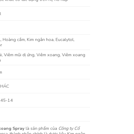
t
l
,
Hoàng cầm
,
Kim ngân hoa
,
Eucalytol
,
r
i
,
Viêm mũi dị ứng
,
Viêm xoang
,
Viêm xoang
h
m
KHÁC
945-14
xoang Spray
là sản phẩm của
Công ty Cổ
onsa
, thành phần chính là dược liệu Kim ngân