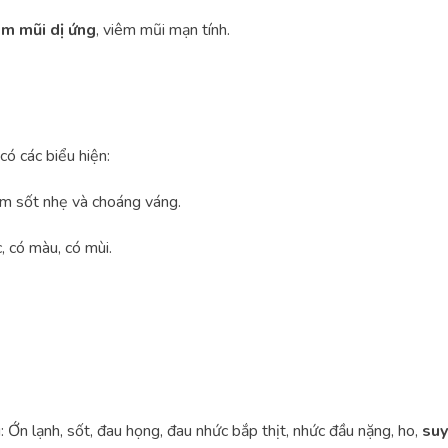
êm mũi dị ứng
, viêm mũi mạn tính.
ó các biểu hiện:
èm sốt nhẹ và choáng váng.
, có màu, có mùi.
 Ớn lạnh, sốt, đau họng, đau nhức bắp thịt, nhức đầu nặng, ho,
suy