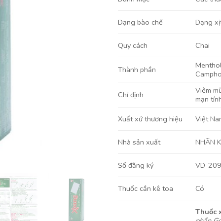
Dạng xị
Dạng bào chế
Chai
Quy cách
Mentho
Thành phần
Campho
Viêm mũ
Chỉ định
mạn tín
Việt Na
Xuất xứ thương hiệu
NHÃN 
Nhà sản xuất
VD-20
Số đăng ký
Có
Thuốc cần kê toa
Thuốc 
phần G