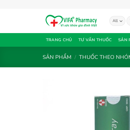
Skip
to
content
T
ki
TRANG CHỦ
TƯ VẤN THUỐC
SẢN 
SẢN PHẨM
/
THUỐC THEO NHÓM