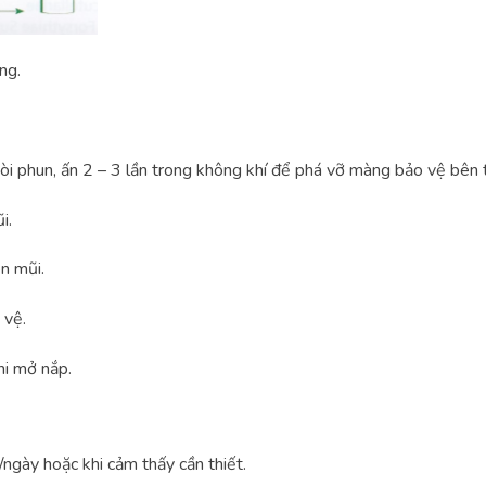
ng.
òi phun, ấn 2 – 3 lần trong không khí để phá vỡ màng bảo vệ bên 
i.
n mũi.
 vệ.
hi mở nắp.
n/ngày hoặc khi cảm thấy cần thiết.