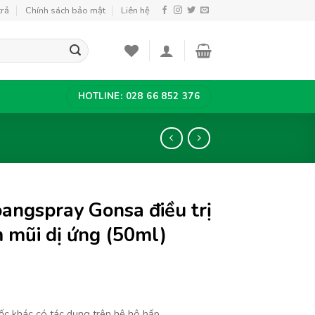
trả
Chính sách bảo mật
Liên hệ
HOTLINE: 028 66 852 376
oangspray Gonsa điều trị
m mũi dị ứng (50ml)
ốc khác có tác dụng trên hệ hô hấp