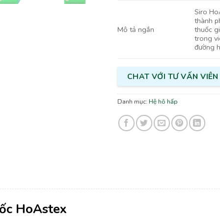
Siro Ho
thành p
Mô tả ngắn
thuốc g
trong v
đường h
CHAT VỚI TƯ VẤN VIÊN
Danh mục:
Hệ hô hấp
uốc HoAstex