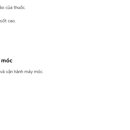
ào của thuốc.
sốt cao.
y móc
 và vận hành máy móc.