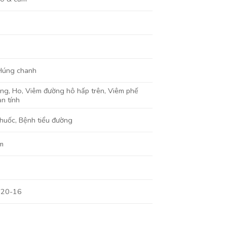
Húng chanh
ọng
,
Ho
,
Viêm đường hô hấp trên
,
Viêm phế
n tính
thuốc, Bệnh tiểu đường
m
220-16