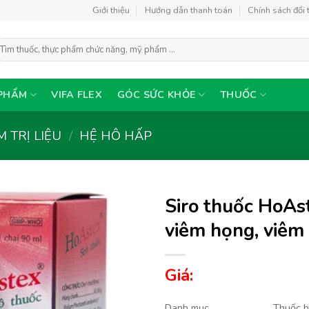
Giới thiệu
Hướng dẫn thanh toán
Chính sách đổi 
ìm
ếm:
PHẨM
VIFA FLEX
GÓC SỨC KHỎE
THUỐC
 TRỊ LIỆU
/
HỆ HÔ HẤP
Siro thuốc HoAs
viêm họng, viêm
Thêm
Giá:
vào
yêu
thích
Danh mục
Thuốc 