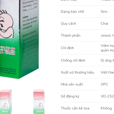
Siro
Dạng bào chế
Chai
Quy cách
cineol
,
Thành phần
Viêm h
Chỉ định
quản mạ
Dị ứng 
Chống chỉ định
Việt Na
Xuất xứ thương hiệu
OPC
Nhà sản xuất
VD-25
Số đăng ký
Không
Thuốc cần kê toa