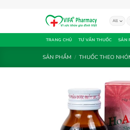
Skip
to
content
T
ki
TRANG CHỦ
TƯ VẤN THUỐC
SẢN 
SẢN PHẨM
/
THUỐC THEO NHÓM