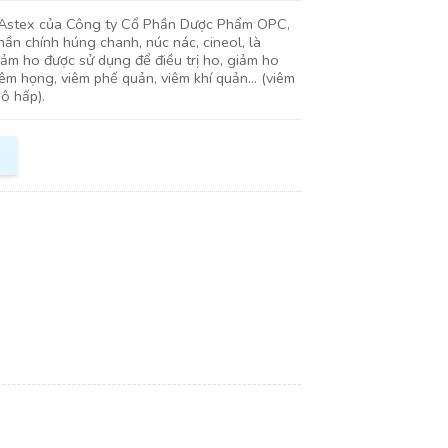
Astex của Công ty Cổ Phần Dược Phẩm OPC,
hần chính húng chanh, núc nác, cineol, là
iảm ho được sử dụng để điều trị ho, giảm ho
iêm họng, viêm phế quản, viêm khí quản… (viêm
ô hấp).