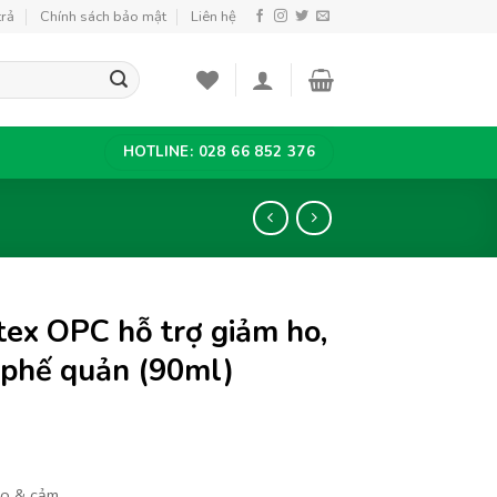
trả
Chính sách bảo mật
Liên hệ
HOTLINE: 028 66 852 376
tex OPC hỗ trợ giảm ho,
 phế quản (90ml)
ho & cảm