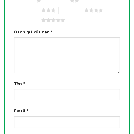
1 trên 5 sao
2 trên 5 sao
3 trên 5 sao
4 trên 5 sao
5 trên 5 sao
Đánh giá của bạn
*
Tên
*
Email
*