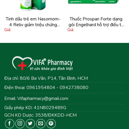
Tinh dầu trẻ em Nasomom-
Thuốc Prospan Forte dạng
4 Reliv giảm triệu chứng
gói Engelhard hỗ trợ điều trị
Giá:
Giá:
nghẹt mũi, sổ mũi, khò khè,
tiêu nhầy, chống co thắt (21
cảm cúm (70ml)
túi x 5ml)
Địa chỉ: 80/6 Ba Vân, P14, Tân Bình, HCM
Điện thoại: 0961954804 - 0942738080
Email:
Vifapharmacy@gmail.com
Giấy phép KD: 41N8029489G
GCN KD Dược: 3538/ĐKKDD-HCM