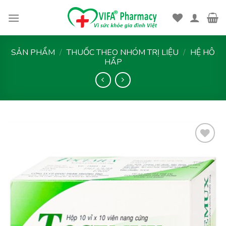
Skip
to
content
SẢN PHẨM
/
THUỐC THEO NHÓM TRỊ LIỆU
/
HỆ HÔ
HẤP
Thêm
vào
yêu
thích