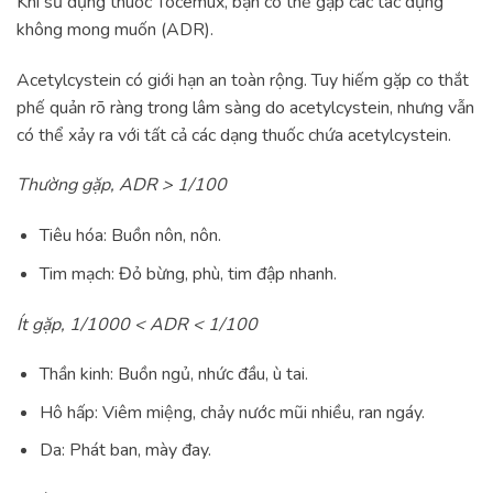
Khi sử dụng thuốc Tocemux, bạn có thể gặp các tác dụng
không mong muốn (ADR).
Acetylcystein có giới hạn an toàn rộng. Tuy hiếm gặp co thắt
phế quản rõ ràng trong lâm sàng do acetylcystein, nhưng vẫn
có thể xảy ra với tất cả các dạng thuốc chứa acetylcystein.
Thường gặp, ADR > 1/100
Tiêu hóa: Buồn nôn, nôn.
Tim mạch: Đỏ bừng, phù, tim đập nhanh.
Ít gặp, 1/1000 < ADR < 1/100
Thần kinh: Buồn ngủ, nhức đầu, ù tai.
Hô hấp: Viêm miệng, chảy nước mũi nhiều, ran ngáy.
Da: Phát ban, mày đay.