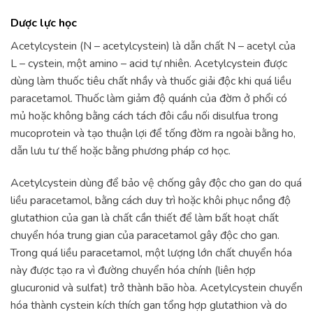
Dược lực học
Acetylcystein (N – acetylcystein) là dẫn chất N – acetyl của
L – cystein, một amino – acid tự nhiên. Acetylcystein được
dùng làm thuốc tiêu chất nhầy và thuốc giải độc khi quá liều
paracetamol. Thuốc làm giảm độ quánh của đờm ở phổi có
mủ hoặc không bằng cách tách đôi cầu nối disulfua trong
mucoprotein và tạo thuận lợi để tống đờm ra ngoài bằng ho,
dẫn lưu tư thế hoặc bằng phương pháp cơ học.
Acetylcystein dùng để bảo vệ chống gây độc cho gan do quá
liều paracetamol, bằng cách duy trì hoặc khôi phục nồng độ
glutathion của gan là chất cần thiết để làm bất hoạt chất
chuyển hóa trung gian của paracetamol gây độc cho gan.
Trong quá liều paracetamol, một lượng lớn chất chuyển hóa
này được tạo ra vì đường chuyển hóa chính (liên hợp
glucuronid và sulfat) trở thành bão hòa. Acetylcystein chuyển
hóa thành cystein kích thích gan tổng hợp glutathion và do