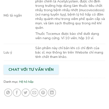
phần chính là Acetylcystein, được chỉ định
trong trường hợp dùng làm thuốc tiêu chất
nhầy trong bệnh nhầy nhớt (mucoviscidosis)
(xơ nang tuyến tụy), bệnh lý hô hấp có đờm
Mô tả ngắn
nhầy quánh như trong viêm phế quản cấp và
mạn, và làm sạch thường quy trong mở khí
quản.
Thuốc Tocemux được bào chế dưới dạng
viên nang cứng. Vỉ 10 viên, hộp 10 vỉ.
Sản phẩm này chỉ bản khi có chỉ định của
bác sĩ, mọi thông tin trên Website chỉ mang
Lưu ý
tính chất tham khảo.
CHAT VỚI TƯ VẤN VIÊN
Danh mục:
Hệ hô hấp