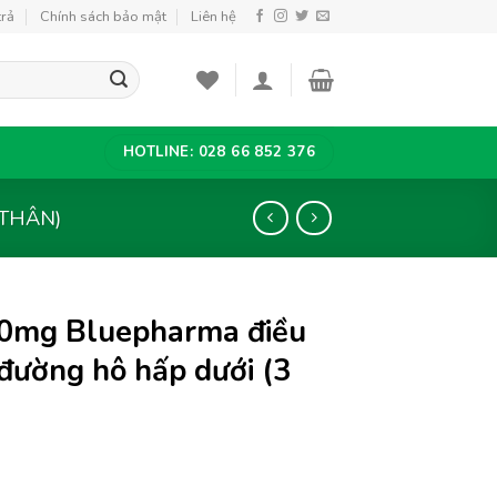
trả
Chính sách bảo mật
Liên hệ
HOTLINE: 028 66 852 376
THÂN)
00mg Bluepharma điều
 đường hô hấp dưới (3