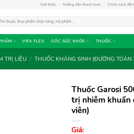
Giới thiệu
Hướng dẫn thanh toán
Chính sách đổi 
m
ếm:
PHẨM
VIFA FLEX
GÓC SỨC KHỎE
THUỐC
 TRỊ LIỆU
/
THUỐC KHÁNG SINH (ĐƯỜNG TOÀN 
Thuốc Garosi 5
trị nhiễm khuẩn
viên)
Thêm
vào
yêu
Giá:
thích