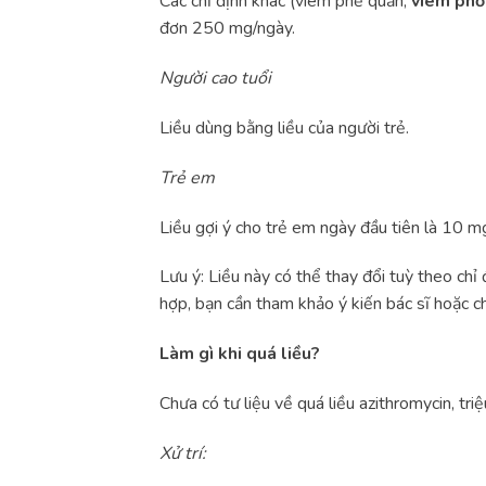
Các chỉ định khác (viêm phế quản,
viêm phổ
đơn 250 mg/ngày.
Người cao tuổi
Liều dùng bằng liều của người trẻ.
Trẻ em
Liều gợi ý cho trẻ em ngày đầu tiên là 10 m
Lưu ý: Liều này có thể thay đổi tuỳ theo chỉ
hợp, bạn cần tham khảo ý kiến bác sĩ hoặc c
Làm gì khi quá liều?
Chưa có tư liệu về quá liều azithromycin, tr
Xử trí: