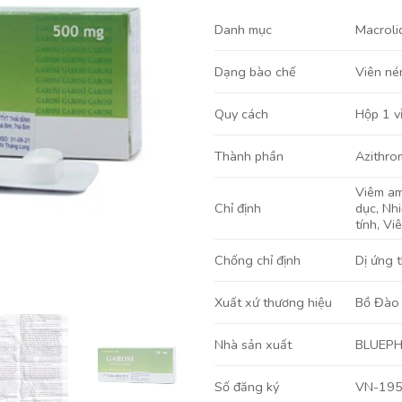
Danh mục
Macroli
Viên né
Dạng bào chế
Hộp 1 vỉ
Quy cách
Azithro
Thành phần
Viêm a
dục
,
Nh
Chỉ định
tính
,
Vi
Dị ứng 
Chống chỉ định
Bồ Đào
Xuất xứ thương hiệu
BLUEP
Nhà sản xuất
VN-19
Số đăng ký