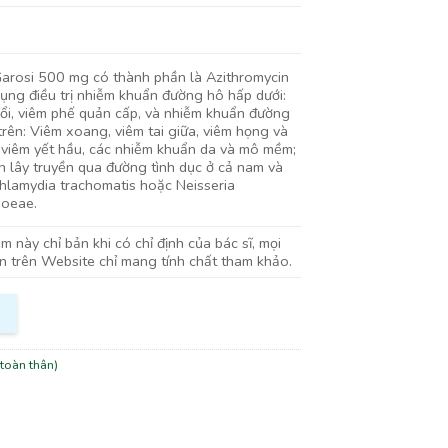
arosi 500 mg có thành phần là Azithromycin
dụng điều trị nhiễm khuẩn đường hô hấp dưới:
ổi, viêm phế quản cấp, và nhiễm khuẩn đường
trên: Viêm xoang, viêm tai giữa, viêm họng và
 viêm yết hầu, các nhiễm khuẩn da và mô mềm;
h lây truyền qua đường tình dục ở cả nam và
hlamydia trachomatis hoặc Neisseria
hoeae.
 này chỉ bản khi có chỉ định của bác sĩ, mọi
in trên Website chỉ mang tính chất tham khảo.
toàn thân)