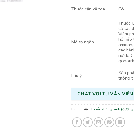
Có
Thuốc cần kê toa
Thuốc G
có tác 
Viêm ph
hô hấp 
Mô tả ngắn
amidan,
các bện
nữ do C
gonorr
Sản phẩm
Lưu ý
thông t
CHAT VỚI TƯ VẤN VIÊN
Danh mục:
Thuốc kháng sinh (đường 