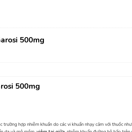
Garosi 500mg
arosi 500mg
ác trường hợp nhiễm khuẩn do các vi khuẩn nhạy cảm với thuốc n
uẩn da và mô mềm,
viêm tai giữa
, nhiễm khuẩn đường hô hấp trên