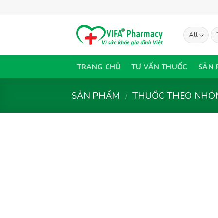
Skip
to
content
Tì
ki
TRANG CHỦ
TƯ VẤN THUỐC
SẢN 
SẢN PHẨM
/
THUỐC THEO NHÓM