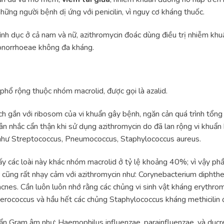
hững người bệnh dị ứng với penicilin, vì nguy cơ kháng thuốc.
nh dục ở cả nam và nữ, azithromycin đoác dùng điều trị nhiễm kh
onorrhoeae không đa kháng.
phổ rộng thuộc nhóm macrolid, được gọi là azalid.
 gắn với ribosom của vi khuẩn gây bệnh, ngăn cản quá trình tổng 
cân nhắc cẩn thận khi sử dụng azithromycin do đã lan rộng vi khuẩ
 như Streptococcus, Pneumococcus, Staphylococcus aureus.
ấy các loài này khác nhóm macrolid ở tỷ lệ khoảng 40%; vì vậy ph
c cũng rất nhạy cảm với azithromycin như: Corynebacterium diphther
nes. Cần luôn luôn nhớ rằng các chủng vi sinh vật kháng erythrom
erococcus và hầu hết các chủng Staphylococcus kháng methicilin đ
uẩn Gram âm như: Haemophilus influenzae, parainfluenzae, và ducrey