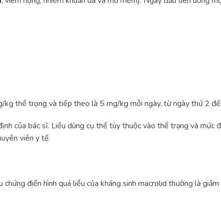
i
, viêm họng, nhiễm khuẩn da và mô mềm): Ngày đầu tiên uống một
g/kg thể trọng và tiếp theo là 5 mg/kg mỗi ngày, từ ngày thứ 2 đ
 định của bác sĩ. Liều dùng cụ thể tùy thuộc vào thể trạng và mức 
huyên viên y tế.
iệu chứng điển hình quá liều của kháng sinh macrolid thường là giảm