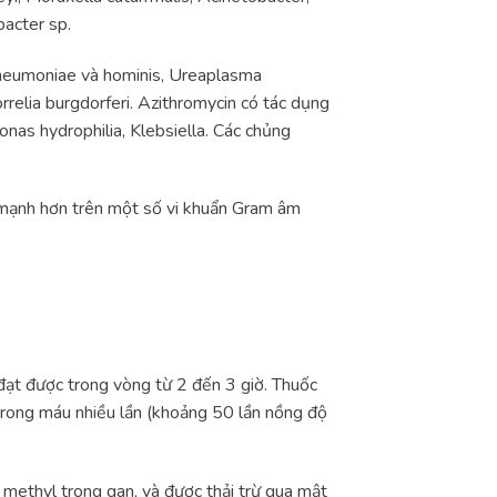
bacter sp.
pneumoniae và hominis, Ureaplasma
elia burgdorferi. Azithromycin có tác dụng
onas hydrophilia, Klebsiella. Các chủng
i mạnh hơn trên một số vi khuẩn Gram âm
đạt được trong vòng từ 2 đến 3 giờ. Thuốc
 trong máu nhiều lần (khoảng 50 lần nồng độ
 methyl trong gan, và được thải trừ qua mật