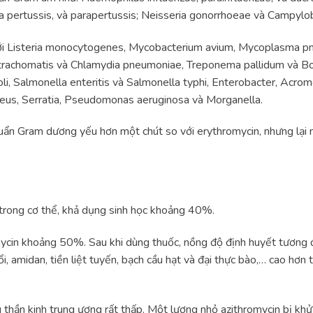
la pertussis, và parapertussis; Neisseria gonorrhoeae và Campylo
 với Listeria monocytogenes, Mycobacterium avium, Mycoplasma 
trachomatis và Chlamydia pneumoniae, Treponema pallidum và Borr
li, Salmonella enteritis và Salmonella typhi, Enterobacter, Acrom
eus, Serratia, Pseudomonas aeruginosa và Morganella.
khuẩn Gram dương yếu hơn một chút so với erythromycin, nhưng lạ
 trong cơ thể, khả dụng sinh học khoảng 40%.
ycin khoảng 50%. Sau khi dùng thuốc, nồng độ định huyết tương 
, amidan, tiền liệt tuyến, bạch cầu hạt và đại thực bào,… cao hơn
 thần kinh trung ương rất thấp. Một lượng nhỏ azithromycin bị khử