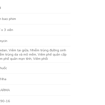
d
n bao phim
 x 3 viên
mycin
midan
,
Viêm tai giữa
,
Nhiễm trùng đường sinh
iễm trùng da và mô mềm
,
Viêm phế quản cấp
êm phế quản mạn tính
,
Viêm phổi
thuốc
 Nha
HARMA
590-16