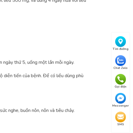
 liều 500 mg, và dùng 4 ngày nữa với liều
Tìm đường
ến ngày thứ 5, uống một lần mỗi ngày.
Chat Zalo
độ diễn tiến của bệnh. Để có liều dùng phù
Gọi điện
Messenger
 sức nghe, buồn nôn, nôn và tiêu chảy.
SMS