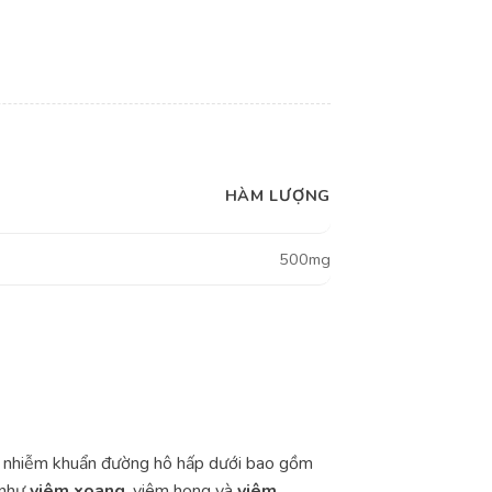
HÀM LƯỢNG
500mg
hư nhiễm khuẩn đường hô hấp dưới bao gồm
 như
viêm xoang
, viêm họng và
viêm