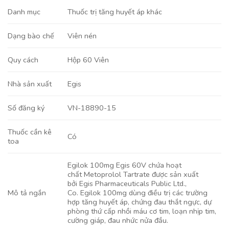
Danh mục
Thuốc trị tăng huyết áp khác
Viên nén
Dạng bào chế
Hộp 60 Viên
Quy cách
Egis
Nhà sản xuất
VN-18890-15
Số đăng ký
Thuốc cần kê
Có
toa
Egilok 100mg Egis 60V chứa hoạt
chất Metoprolol Tartrate được sản xuất
bởi Egis Pharmaceuticals Public Ltd.,
Mô tả ngắn
Co. Egilok 100mg dùng điều trị các trường
hợp tăng huyết áp, chứng đau thắt ngực, dự
phòng thứ cấp nhồi máu cơ tim, loạn nhịp tim,
cường giáp, đau nhức nửa đầu.