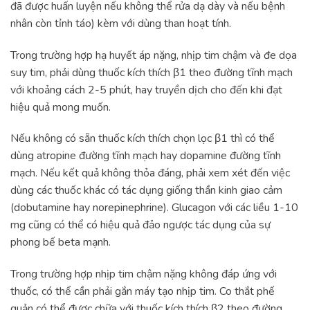
đã được huấn luyện nếu không thể rửa dạ dày và nếu bệnh
nhân còn tỉnh táo) kèm với dùng than hoạt tính.
Trong trường hợp hạ huyết áp nặng, nhịp tim chậm và đe dọa
suy tim, phải dùng thuốc kích thích β1 theo đường tĩnh mạch
với khoảng cách 2-5 phút, hay truyền dịch cho đến khi đạt
hiệu quả mong muốn.
Nếu không có sẵn thuốc kích thích chọn lọc β1 thì có thể
dùng atropine đường tĩnh mạch hay dopamine đường tĩnh
mạch. Nếu kết quả không thỏa đáng, phải xem xét đến việc
dùng các thuốc khác có tác dụng giống thần kinh giao cảm
(dobutamine hay norepinephrine). Glucagon với các liều 1-10
mg cũng có thể có hiệu quả đảo ngược tác dụng của sự
phong bế beta mạnh.
Trong trường hợp nhịp tim chậm nặng không đáp ứng với
thuốc, có thể cần phải gắn máy tạo nhịp tim. Co thắt phế
quản có thể được chữa với thuốc kích thích β2 theo đường