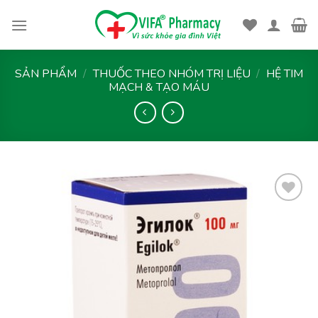
Skip
to
content
SẢN PHẨM
/
THUỐC THEO NHÓM TRỊ LIỆU
/
HỆ TIM
MẠCH & TẠO MÁU