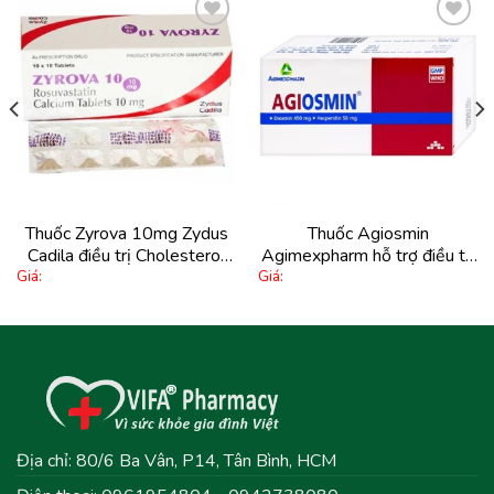
Thêm
Thêm
vào
vào
yêu
yêu
thích
thích
Thuốc Zyrova 10mg Zydus
Thuốc Agiosmin
Cadila điều trị Cholesterol
Agimexpharm hỗ trợ điều trị
Giá:
Giá:
cao trong máu (10 vỉ x 10
suy tĩnh mạch mạn tính (4 vỉ
viên)
x 15 viên)
Địa chỉ: 80/6 Ba Vân, P14, Tân Bình, HCM