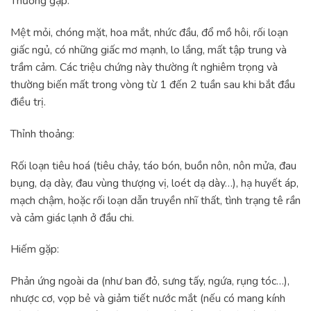
Thường gặp:
Mệt mỏi, chóng mặt, hoa mắt, nhức đầu, đổ mồ hôi, rối loạn
giấc ngủ, có những giấc mơ mạnh, lo lắng, mất tập trung và
trầm cảm. Các triệu chứng này thường ít nghiêm trọng và
thường biến mất trong vòng từ 1 đến 2 tuần sau khi bắt đầu
điều trị.
Thỉnh thoảng:
Rối loạn tiêu hoá (tiêu chảy, táo bón, buồn nôn, nôn mửa, đau
bụng, dạ dày, đau vùng thượng vị, loét dạ dày…), hạ huyết áp,
mạch chậm, hoặc rối loạn dẫn truyền nhĩ thất, tình trạng tê rần
và cảm giác lạnh ở đầu chi.
Hiếm gặp:
Phản ứng ngoài da (như ban đỏ, sưng tấy, ngứa, rụng tóc…),
nhược cơ, vọp bẻ và giảm tiết nước mắt (nếu có mang kính