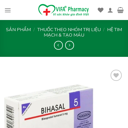
Skip
to
content
SẢN PHẨM
/
THUỐC THEO NHÓM TRỊ LIỆU
/
HỆ TIM
MẠCH & TẠO MÁU
Thêm
vào
yêu
thích