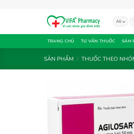
Skip
to
content
Tì
ki
TRANG CHỦ
TƯ VẤN THUỐC
SẢN 
SẢN PHẨM
/
THUỐC THEO NHÓM