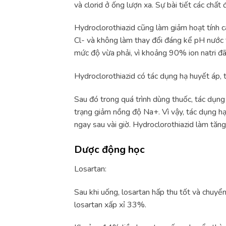
và clorid ở ống lượn xa. Sự bài tiết các chất 
Hydroclorothiazid cũng làm giảm hoạt tính c
Cl- và không làm thay đổi đáng kể pH nước tiể
mức độ vừa phải, vì khoảng 90% ion natri đã 
Hydroclorothiazid có tác dụng hạ huyết áp, t
Sau đó trong quá trình dùng thuốc, tác dụng
trạng giảm nồng độ Na+. Vì vậy, tác dụng hạ 
ngay sau vài giờ. Hydroclorothiazid làm tăn
Dược động học
Losartan:
Sau khi uống, losartan hấp thu tốt và chu
losartan xấp xỉ 33%.