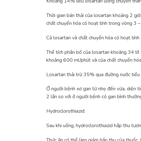
Khoảng 14% liều losartan uống chuyển thành 
Thời gian bán thải của losartan khoảng 2 gi
chất chuyển hóa có hoạt tính trong vòng 3 – 
Cả losartan và chất chuyển hóa có hoạt tính
Thể tích phân bố của losartan khoảng 34 lít
khoảng 600 ml/phút và của chất chuyển hóa 
Losartan thải trừ 35% qua đường nước tiể
Ở người bệnh xơ gan từ nhẹ đến vừa, diện t
2 lần so với ở người bệnh có gan bình thườn
Hydroclorothiazid:
Sau khi uống, hydroclorothiazid hấp thu tươ
Thức ăn có thể làm giảm hấp thu của thuốc. 