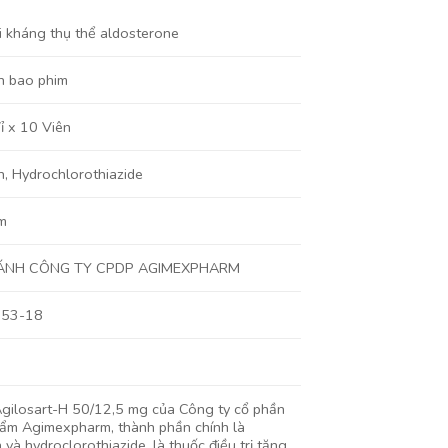
i kháng thụ thể aldosterone
n bao phim
ỉ x 10 Viên
n
,
Hydrochlorothiazide
m
ÁNH CÔNG TY CPDP AGIMEXPHARM
653-18
gilosart-H 50/12,5 mg của Công ty cổ phần
ẩm Agimexpharm, thành phần chính là
 và hydroclorothiazide, là thuốc điều trị tăng