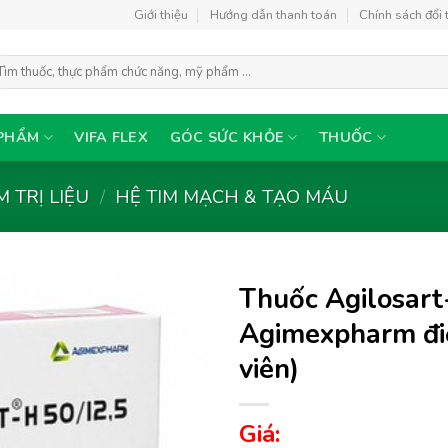
Giới thiệu
Hướng dẫn thanh toán
Chính sách đổi 
m
ếm:
PHẨM
VIFA FLEX
GÓC SỨC KHỎE
THUỐC
 TRỊ LIỆU
/
HỆ TIM MẠCH & TẠO MÁU
Thuốc Agilosar
Agimexpharm điề
viên)
Thêm
vào
yêu
Giá:
thích