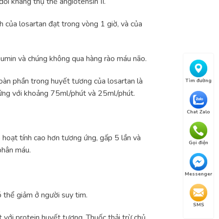
ối kháng thụ thể angiotensin II.
h của losartan đạt trong vòng 1 giờ, và của
albumin và chúng không qua hàng rào máu não.
toàn phần trong huyết tương của losartan là
Tìm đường
 ứng với khoảng 75ml/phút và 25ml/phút.
Chat Zalo
 hoạt tính cao hơn tương ứng, gấp 5 lần và
Gọi điện
phân máu.
Messenger
ó thể giảm ở người suy tim.
SMS
 với protein huyết tương. Thuốc thải trừ chủ