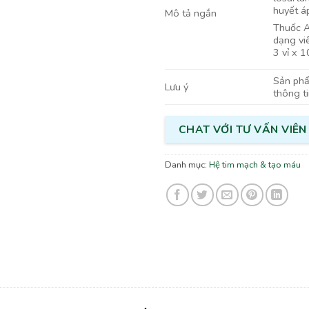
huyết á
Mô tả ngắn
Thuốc A
dạng vi
3 vỉ x 1
Sản phẩm
Lưu ý
thông t
CHAT VỚI TƯ VẤN VIÊN
Danh mục:
Hệ tim mạch & tạo máu