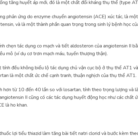
ống tăng huyết áp mới, đó là một chất đối kháng thụ thể (type AT1
trong phản ứng do enzyme chuyển angiotensin (ACE) xúc tác, là mộ
ensin, và là một thành phần quan trọng trong sinh lý bệnh học của
nh chẹn tác dụng co mạch và tiết aldosteron của angiotensin II bằn
ều mô (ví dụ cơ trơn mạch máu, tuyến thượng thận).
t tính đều không biểu lộ tác dụng chủ vận cục bộ ở thụ thể AT1 và
tan là một chất ức chế cạnh tranh, thuận nghịch của thụ thể AT1.
 hơn từ 10 đến 40 lần so với losartan, tính theo trọng lượng và l
 angiotensin II cũng có các tác dụng huyết động học như các chất
E là ho khan.
ốc lợi tiểu thiazid làm tăng bài tiết natri clorid và bước kèm theo