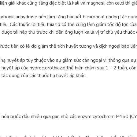
điện giải khác cũng tăng đặc biệt là kali và magnesi, còn calci thì gi
arbonic anhydrase nên làm tăng bài tiết bicarbonat nhưng tác dụng
u. Các thuốc lợi tiểu thiazid có thể cũng làm giảm tốc độ lọc của c
được tái hấp thu trước khi đến ống lượn xa là vị trí chủ yếu thuốc 
rước tiên có lẽ do giảm thể tích huyết tương và dịch ngoại bào liên
 hạ huyết áp tùy thuộc vào sự giảm sức cản ngoại vi, thông qua sự
huyết áp của hydroclorothiazid thể hiện chậm sau 1 – 2 tuần, còn 
g tác dụng của các thuốc hạ huyết áp khác.
yển hóa bước đầu nhiều qua gan nhờ các enzym cytochrom P450 (