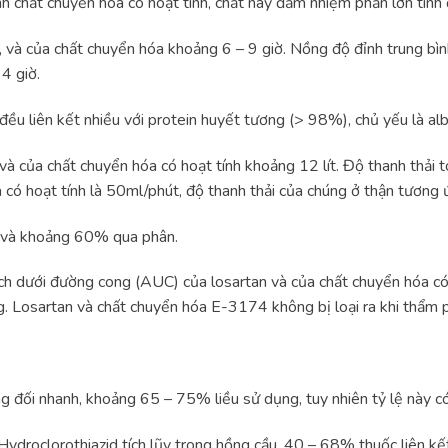
chất chuyển hóa có hoạt tính, chất này đảm nhiệm phần lớn tính đ
ờ, và của chất chuyển hóa khoảng 6 – 9 giờ. Nồng độ đỉnh trung bìn
4 giờ.
 đều liên kết nhiều với protein huyết tương (> 98%), chủ yếu là 
 và của chất chuyển hóa có hoạt tính khoảng 12 lít. Độ thanh thải 
có hoạt tính là 50ml/phút, độ thanh thải của chúng ở thận tương
u và khoảng 60% qua phân.
ích dưới đường cong (AUC) của losartan và của chất chuyển hóa có
g. Losartan và chất chuyển hóa E-3174 không bị loại ra khi thẩm 
ng đối nhanh, khoảng 65 – 75% liều sử dụng, tuy nhiên tỷ lệ này c
Hydroclorothiazid tích lũy trong hồng cầu. 40 – 68% thuốc liên kết