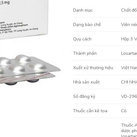
Danh mục
Chất đố
Viên né
Dạng bào chế
Hộp 3 V
Quy cách
Losarta
Thành phần
Việt Na
Xuất xứ thương hiệu
CHI NH
Nhà sản xuất
VD-29
Số đăng ký
Có
Thuốc cần kê toa
Thuốc A
dược ph
losartan