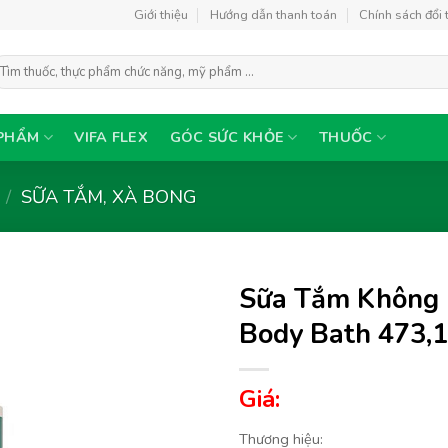
Giới thiệu
Hướng dẫn thanh toán
Chính sách đổi 
ìm
ếm:
PHẨM
VIFA FLEX
GÓC SỨC KHỎE
THUỐC
/
SỮA TẮM, XÀ BONG
Sữa Tắm Không 
Body Bath 473,
Thêm
Giá:
vào
yêu
thích
Thương hiệu: