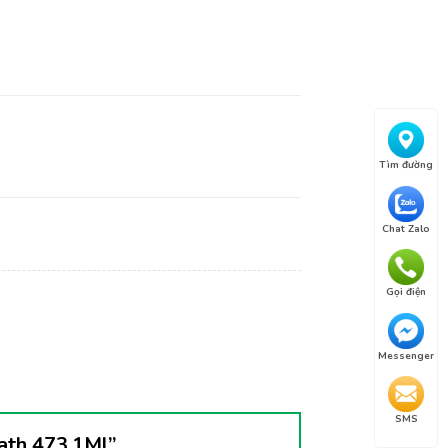
Tìm đường
Chat Zalo
Gọi điện
Messenger
SMS
Bath 473,1Ml”