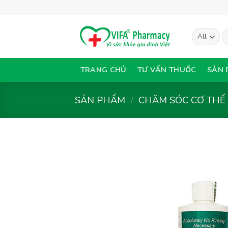
Skip
to
content
T
ki
TRANG CHỦ
TƯ VẤN THUỐC
SẢN 
SẢN PHẨM
/
CHĂM SÓC CƠ THỂ