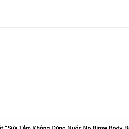
 xét “Sữa Tắm Không Dùng Nước No Rinse Body 