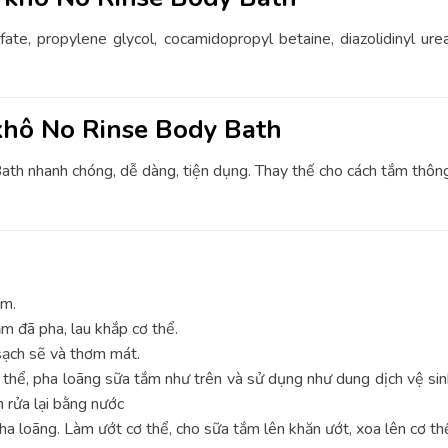
fate, propylene glycol, cocamidopropyl betaine, diazolidinyl ure
khô No Rinse Body Bath
h nhanh chóng, dễ dàng, tiện dụng. Thay thế cho cách tắm thông
ấm.
m đã pha, lau khắp cơ thể.
sạch sẽ và thơm mát.
thể, pha loãng sữa tắm như trên và sử dụng như dung dịch vệ sinh
 rửa lại bằng nước
 loãng. Làm ướt cơ thể, cho sữa tắm lên khăn ướt, xoa lên cơ th