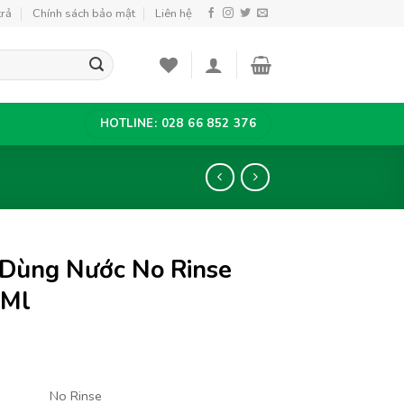
trả
Chính sách bảo mật
Liên hệ
HOTLINE: 028 66 852 376
Dùng Nước No Rinse
1Ml
No Rinse