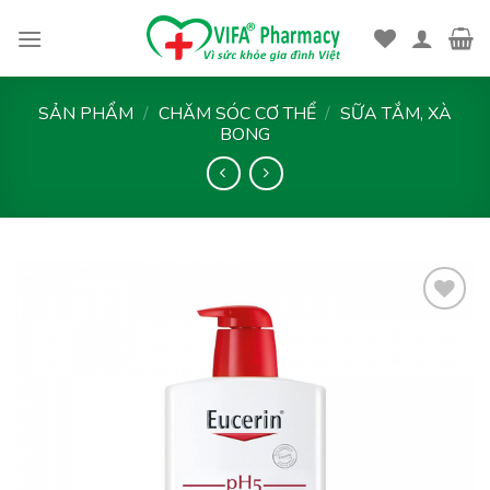
Skip
to
content
SẢN PHẨM
/
CHĂM SÓC CƠ THỂ
/
SỮA TẮM, XÀ
BONG
Thêm
vào
yêu
thích