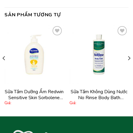
SẢN PHẨM TƯƠNG TỰ
Thêm
Thêm
vào
vào
yêu
yêu
thích
thích
Sữa Tắm Dưỡng Ẩm Redwin
Sữa Tắm Không Dùng Nước
Sensitive Skin Sorbolene
No Rinse Body Bath
Giá:
Giá:
Body Wash With Vitamin E
473,1Ml
500Ml