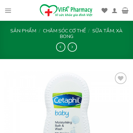
Skip
to
content
SẢN PHẨM
/
CHĂM SÓC CƠ THỂ
/
SỮA TẮM, XÀ
BONG
Thêm
vào
yêu
thích