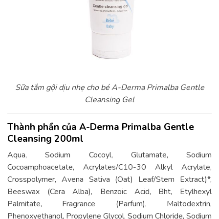
Sữa tắm gội dịu nhẹ cho bé A-Derma Primalba Gentle
Cleansing Gel
Thành phần của A-Derma Primalba Gentle
Cleansing 200ml
Aqua, Sodium Cocoyl, Glutamate, Sodium
Cocoamphoacetate, Acrylates/C10-30 Alkyl Acrylate,
Crosspolymer, Avena Sativa (Oat) Leaf/Stem Extract)*,
Beeswax (Cera Alba), Benzoic Acid, Bht, Etylhexyl
Palmitate, Fragrance (Parfum), Maltodextrin,
Phenoxyethanol, Propylene Glycol, Sodium Chloride, Sodium