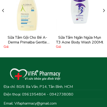
Sữa Tắm Gội Cho Bé A-
Sữa Tắm Ngăn Ngừa Mụn
Derma Primalba Gentle
T3 Acne Body Wash 200Ml
Giá:
Giá:
Cleansing Gel 500Ml
Địa chỉ: 80/6 Ba Vân, P14, Tân Bình, HCM
Điện thoại: 0961954804 - 0942738080
Email:
Vifapharmacy@gmail.com