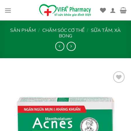
Skip
to
content
SẢN PHẨM
/
CHĂM SÓC CƠ THỂ
/
SỮA TẮM, XÀ
BONG
Thêm
vào
yêu
thích