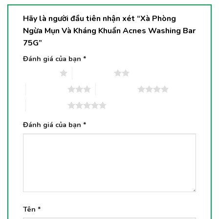
Hãy là người đầu tiên nhận xét “Xà Phòng
Ngừa Mụn Và Kháng Khuẩn Acnes Washing Bar
75G”
Đánh giá của bạn
*
1 trên 5 sao
2 trên 5 sao
3 trên 5 sao
4 trên 5 sao
5 trên 5 sao
Đánh giá của bạn
*
Tên
*