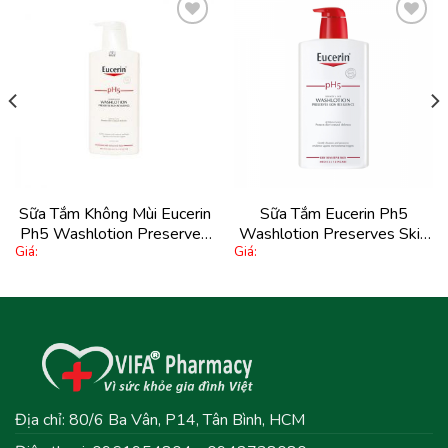
Thêm
Thêm
vào
vào
yêu
yêu
thích
thích
Sữa Tắm Không Mùi Eucerin
Sữa Tắm Eucerin Ph5
Ph5 Washlotion Preserves
Washlotion Preserves Skin
Giá:
Giá:
Skin Resilience Unperfumed
Resilience 200Ml
400Ml
Địa chỉ: 80/6 Ba Vân, P14, Tân Bình, HCM