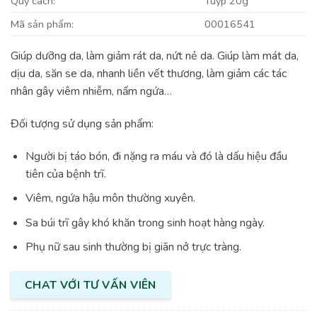
Quy cách:
Tuýp 20g
Mã sản phẩm:
00016541
Giúp dưỡng da, làm giảm rát da, nứt nẻ da. Giúp làm mát da,
dịu da, săn se da, nhanh liền vết thương, làm giảm các tác
nhân gây viêm nhiễm, nấm ngứa…
Đối tượng sử dụng sản phẩm:
Người bị táo bón, đi nặng ra máu và đó là dấu hiệu đầu
tiên của bệnh trĩ.
Viêm, ngứa hậu môn thường xuyên.
Sa búi trĩ gây khó khăn trong sinh hoạt hàng ngày.
Phụ nữ sau sinh thường bị giãn nở trực tràng.
CHAT VỚI TƯ VẤN VIÊN