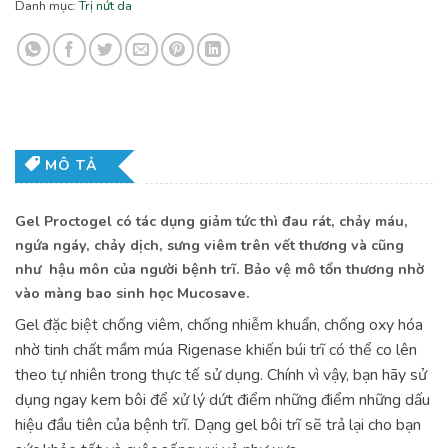
Danh mục:
Trị nứt da
MÔ TẢ
Gel Proctogel có tác dụng giảm tức thì đau rát, chảy máu,
ngứa ngáy, chảy dịch, sưng viêm trên vết thương và cũng
như hậu môn của người bệnh trĩ. Bảo vệ mô tổn thương nhờ
vào màng bao sinh học Mucosave.
Gel đặc biệt chống viêm, chống nhiễm khuẩn, chống oxy hóa
nhờ tinh chất mầm múa Rigenase khiến búi trĩ có thể co lên
theo tự nhiên trong thực tế sử dụng. Chính vì vậy, bạn hãy sử
dụng ngay kem bôi để xử lý dứt điểm những điểm những dấu
hiệu đầu tiên của bệnh trĩ. Dạng gel bôi trĩ sẽ trả lại cho bạn