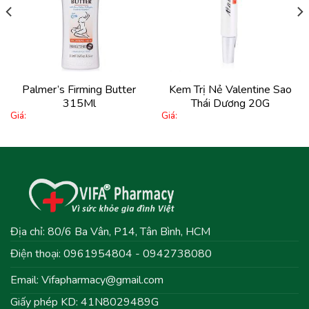
vào
vào
yêu
yêu
thích
thích
Palmer’s Firming Butter
Kem Trị Nẻ Valentine Sao
315Ml
Thái Dương 20G
Giá:
Giá:
Địa chỉ: 80/6 Ba Vân, P14, Tân Bình, HCM
Điện thoại: 0961954804 - 0942738080
Email:
Vifapharmacy@gmail.com
Giấy phép KD: 41N8029489G