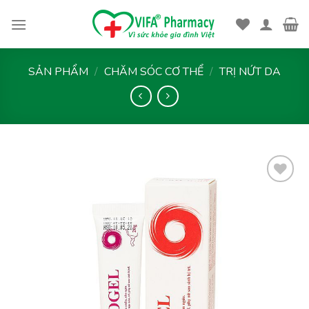
Skip
to
content
SẢN PHẨM
/
CHĂM SÓC CƠ THỂ
/
TRỊ NỨT DA
Thêm
vào
yêu
thích