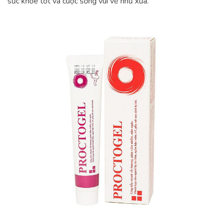
sức khỏe tốt và cuộc sống vui vẻ như xưa.