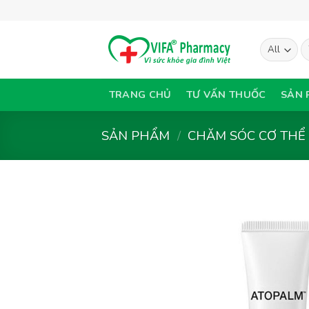
Skip
to
content
T
ki
TRANG CHỦ
TƯ VẤN THUỐC
SẢN 
SẢN PHẨM
/
CHĂM SÓC CƠ THỂ