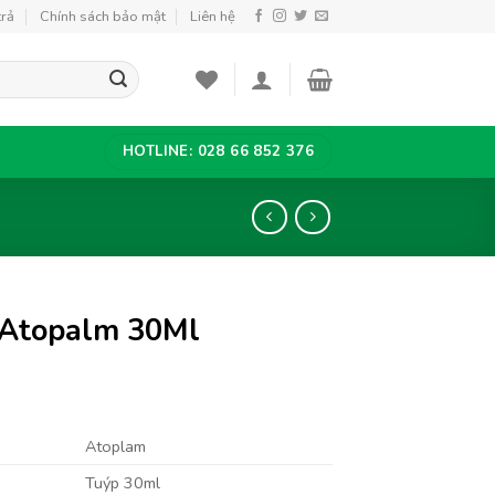
trả
Chính sách bảo mật
Liên hệ
HOTLINE: 028 66 852 376
Atopalm 30Ml
Atoplam
Tuýp 30ml