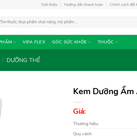
Giới thiệu
Hướng dẫn thanh toán
Chính sách đổi 
ìm
ếm:
PHẨM
VIFA FLEX
GÓC SỨC KHỎE
THUỐC
/
DƯỠNG THỂ
Kem Dưỡng Ẩm 
Giá:
Thêm
vào
Thương hiệu:
yêu
thích
Quy cách: