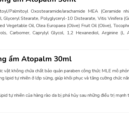
istoyl/Palmitoyl Oxostearamide/arachamide MEA (Ceramide n
ol, Glyceryl Stearate, Polyglyceryl-10 Distearate, Vitis Vinifera (
d Vegetable Oil, Olea Europaea (Olive) Fruit Oil (Olive), Tocoph
ls, Carbomer, Caprylyl Glycol, 1,2 Hexanediol, Arginine (L Arg
ng ẩm Atopalm 30ml
ực vật không chứa chất bảo quản paraben công thức MLE mô phỏng g
lipid tự nhiên ở lớp sừng, giúp khôi phục và tăng cường chức nă
ipid tự nhiên của hàng rào da bị phá hủy sau những điều trị mạnh