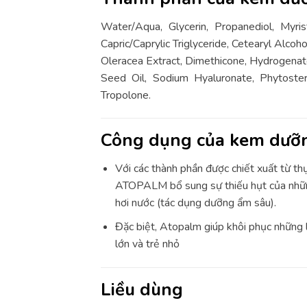
Water/Aqua, Glycerin, Propanediol, Myr
Capric/Caprylic Triglyceride, Cetearyl Alcoh
Oleracea Extract, Dimethicone, Hydrogenate
Seed Oil, Sodium Hyaluronate, Phytostero
Tropolone.
Công dụng của kem dưỡ
Với các thành phần được chiết xuất từ th
ATOPALM bổ sung sự thiếu hụt của những 
hơi nước (tác dụng dưỡng ẩm sâu).
Đặc biệt, Atopalm giúp khôi phục những l
lớn và trẻ nhỏ
Liều dùng