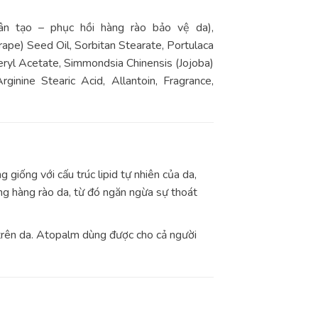
hân tạo – phục hồi hàng rào bảo vệ da),
Grape) Seed Oil, Sorbitan Stearate, Portulaca
eryl Acetate, Simmondsia Chinensis (Jojoba)
inine Stearic Acid, Allantoin, Fragrance,
iống với cấu trúc lipid tự nhiên của da,
ng hàng rào da, từ đó ngăn ngừa sự thoát
 trên da. Atopalm dùng được cho cả người