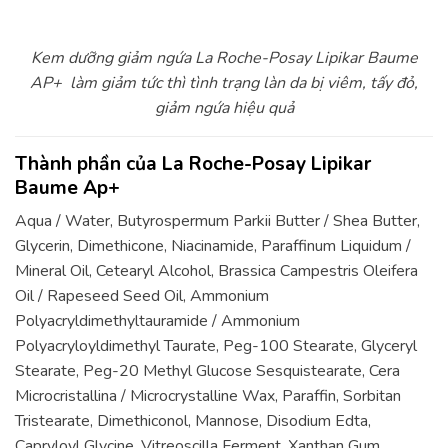
Kem dưỡng giảm ngứa La Roche-Posay Lipikar Baume
AP+ làm giảm tức thì tình trạng làn da bị viêm, tấy đỏ,
giảm ngứa hiệu quả
Thành phần của La Roche-Posay Lipikar
Baume Ap+
Aqua / Water, Butyrospermum Parkii Butter / Shea Butter,
Glycerin, Dimethicone, Niacinamide, Paraffinum Liquidum /
Mineral Oil, Cetearyl Alcohol, Brassica Campestris Oleifera
Oil / Rapeseed Seed Oil, Ammonium
Polyacryldimethyltauramide / Ammonium
Polyacryloyldimethyl Taurate, Peg-100 Stearate, Glyceryl
Stearate, Peg-20 Methyl Glucose Sesquistearate, Cera
Microcristallina / Microcrystalline Wax, Paraffin, Sorbitan
Tristearate, Dimethiconol, Mannose, Disodium Edta,
Capryloyl Glycine, Vitreoscilla Ferment, Xanthan Gum,