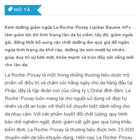
MÔ TẢ
Kem dưỡng giảm ngứa La Roche-Posay Lipikar Baume AP+
làm giảm tức thì tình trạng làn da bị viêm, tấy đỏ, giảm ngứa
gãi, đồng thời bổ sung các chất dưỡng ẩm quý giá để ngăn
ngừa tình trạng da khô ráp, dưỡng da mịn mượt tự nhiên,
giúp duy trì sự tươi mát, khỏe mạnh và tràn đầy sức sống mới
cho làn da.
La Roche-Posay là một trong những thương hiệu dược mỹ
phẩm về điều trị và chăm sóc hằng ngày cho da hàng đầu tại
Pháp, đây là tập đoàn con của công ty L’Oréal đình đám. La
Roche-Posay luôn mang lại cho người sử dụng vẻ đẹp tự
nhiên và rất an toàn với thiết kế chuyên biệt dành riêng cho
da nhạy cảm. Với sản phẩm tuyệt đối chất lượng, quy trình
bào chế nghiêm ngặt, được giám sát gắt gao qua từng khâu
kiểm định, La Roche-Posay là thương hiệu được hơn 25.000
chuyên viên da liễu khuyên dùng. Hiện nay, La Roche-Posay