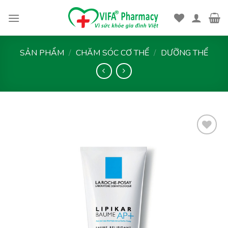
Skip
to
content
SẢN PHẨM
/
CHĂM SÓC CƠ THỂ
/
DƯỠNG THỂ
Thêm
vào
yêu
thích