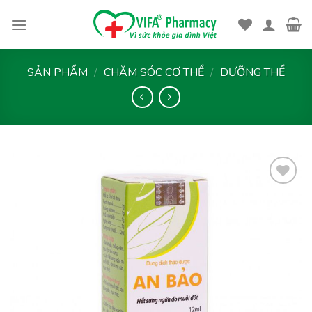
Skip
to
content
SẢN PHẨM
/
CHĂM SÓC CƠ THỂ
/
DƯỠNG THỂ
Thêm
vào
yêu
thích