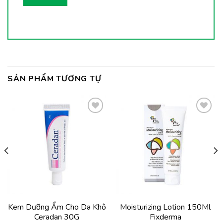
SẢN PHẨM TƯƠNG TỰ
Thêm
Thêm
vào
vào
yêu
yêu
thích
thích
Kem Dưỡng Ẩm Cho Da Khô
Moisturizing Lotion 150Ml
Ceradan 30G
Fixderma