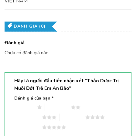
VIET NAM
ĐÁNH GIÁ (0)
Đánh giá
Chưa có đánh giá nào.
Hãy là người đầu tiên nhận xét “Thảo Dược Trị
Muỗi Đốt Trẻ Em An Bảo”
Đánh giá của bạn
*
1 trên 5 sao
2 trên 5 sao
3 trên 5 sao
4 trên 5 sao
5 trên 5 sao