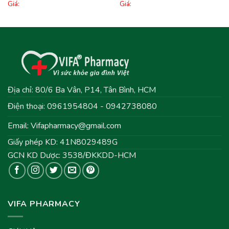
Giá:
Giá:
Địa chỉ: 80/6 Ba Vân, P14, Tân Bình, HCM
Điện thoại: 0961954804 - 0942738080
Email:
Vifapharmacy@gmail.com
Giấy phép KD: 41N8029489G
GCN KD Dược: 3538/ĐKKDD-HCM
VIFA PHARMACY