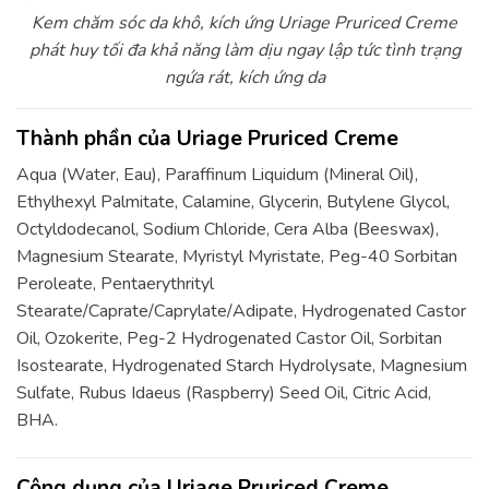
Kem chăm sóc da khô, kích ứng Uriage Pruriced Creme
phát huy tối đa khả năng làm dịu ngay lập tức tình trạng
ngứa rát, kích ứng da
Thành phần của Uriage Pruriced Creme
Aqua (Water, Eau), Paraffinum Liquidum (Mineral Oil),
Ethylhexyl Palmitate, Calamine, Glycerin, Butylene Glycol,
Octyldodecanol, Sodium Chloride, Cera Alba (Beeswax),
Magnesium Stearate, Myristyl Myristate, Peg-40 Sorbitan
Peroleate, Pentaerythrityl
Stearate/Caprate/Caprylate/Adipate, Hydrogenated Castor
Oil, Ozokerite, Peg-2 Hydrogenated Castor Oil, Sorbitan
Isostearate, Hydrogenated Starch Hydrolysate, Magnesium
Sulfate, Rubus Idaeus (Raspberry) Seed Oil, Citric Acid,
BHA.
Công dụng của Uriage Pruriced Creme