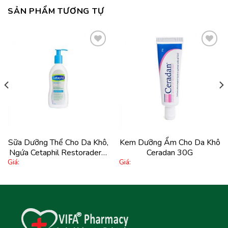
SẢN PHẨM TƯƠNG TỰ
Thêm
Thêm
vào
vào
yêu
yêu
thích
thích
Sữa Dưỡng Thể Cho Da Khô,
Kem Dưỡng Ẩm Cho Da Khô
Ngứa Cetaphil Restoraderm
Ceradan 30G
Giá:
Giá:
Body Moisturizer 295Ml