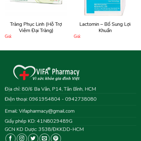
Tràng Phục Linh (Hỗ Trợ
Lactomin – Bổ Sung Lợi
Viêm Đại Tràng)
Khuẩn
Giá:
Giá:
Địa chỉ: 80/6 Ba Vân, P14, Tân Bình, HCM
Điện thoại: 0961954804 - 0942738080
Email:
Vifapharmacy@gmail.com
Giấy phép KD: 41N8029489G
GCN KD Dược: 3538/ĐKKDD-HCM