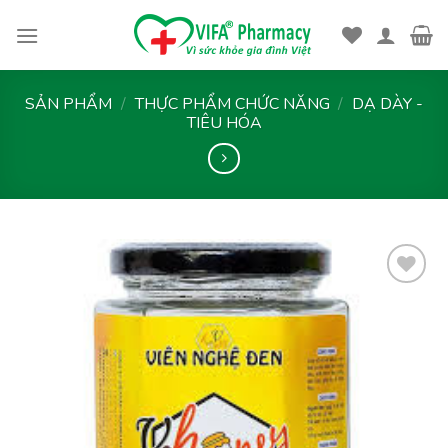
Skip
to
content
SẢN PHẨM
/
THỰC PHẨM CHỨC NĂNG
/
DẠ DÀY -
TIÊU HÓA
Thêm
vào
yêu
thích