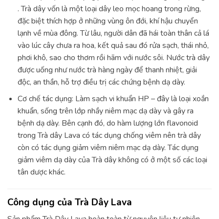
. Trà dây vốn là một loại dây leo mọc hoang trong rừng,
đặc biệt thích hợp ở những vùng ôn đới, khí hậu chuyển
lạnh về mùa đông. Từ lâu, người dân đã hái toàn thân cả lá
vào lúc cây chưa ra hoa, kết quả sau đó rửa sạch, thái nhỏ,
phơi khô, sao cho thơm rồi hãm với nước sôi. Nước trà dây
được uống như nước trà hàng ngày để thanh nhiệt, giải
độc, an thần, hỗ trợ điều trị các chứng bệnh dạ dày.
Cơ chế tác dụng: Làm sạch vi khuẩn HP – đây là loại xoắn
khuẩn, sống trên lớp nhầy niêm mạc dạ dày và gây ra
bệnh dạ dày. Bên cạnh đó, do hàm lượng lớn flavonoid
trong Trà dây Lava có tác dụng chống viêm nên trà dây
còn có tác dụng giảm viêm niêm mạc dạ dày. Tác dụng
giảm viêm dạ dày của Trà dây không có ở một số các loại
tân dược khác.
Công dụng của Trà Dây Lava
Sản phẩm Trà Dây Lava hoàn toàn từ nguyên liệu tự nhiên,