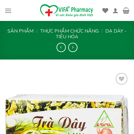
Skip
to
content
SẢN PHẨM
/
THỰC PHẨM CHỨC NĂNG
/
DẠ DÀY -
TIÊU HÓA
Thêm
vào
yêu
thích