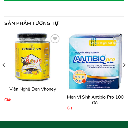
SẢN PHẨM TƯƠNG TỰ
Thêm
Thêm
vào
vào
yêu
yêu
thích
thích
Viên Nghệ Đen Vhoney
Men Vi Sinh Antibio Pro 100
Giá:
Gói
Giá: