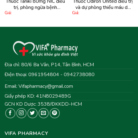
Thuốc Taniki 80mg NIC điều
Thuốc Odiron United điều trị
trị, phòng ngừa bệnh
và dự phòng thiếu máu do
Giá:
Giá:
Alzheimer (6 vỉ x 10 viên)
thiếu sắt (3 vỉ x 10 viên)
Địa chỉ: 80/6 Ba Vân, P14, Tân Bình, HCM
Điện thoại: 0961954804 - 0942738080
Email:
Vifapharmacy@gmail.com
Giấy phép KD: 41N8029489G
GCN KD Dược: 3538/ĐKKDD-HCM
VIFA PHARMACY