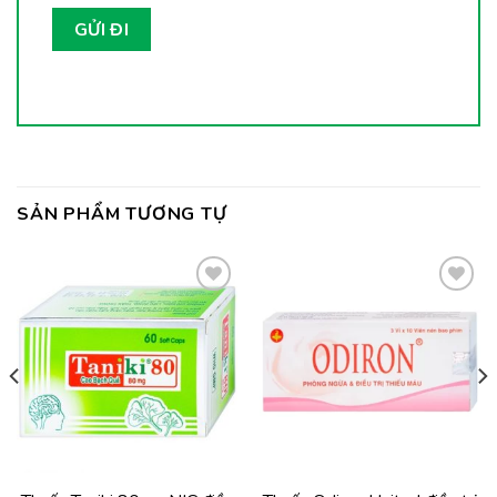
SẢN PHẨM TƯƠNG TỰ
Thêm
Thêm
vào
vào
yêu
yêu
thích
thích