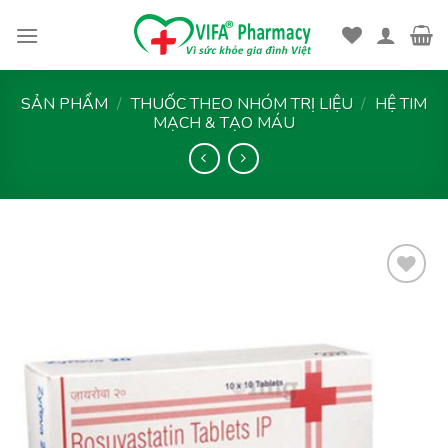
Skip
to
content
SẢN PHẨM
/
THUỐC THEO NHÓM TRỊ LIỆU
/
HỆ TIM
MẠCH & TẠO MÁU
Thêm
vào
yêu
thích