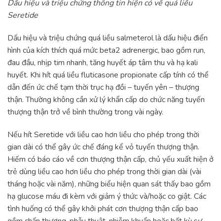
Dấu hiệu và triệu chứng thông tin hiện có về quá liều
Seretide
Dấu hiệu và triệu chứng quá liều salmeterol là dấu hiệu điển
hình của kích thích quá mức beta2 adrenergic, bao gồm run,
đau đầu, nhịp tim nhanh, tăng huyết áp tâm thu và hạ kali
huyết. Khi hít quá liều fluticasone propionate cấp tính có thể
dẫn đến ức chế tạm thời trục hạ đồi – tuyến yên – thượng
thận. Thường không cần xử lý khẩn cấp do chức năng tuyến
thượng thận trở về bình thường trong vài ngày.
Nếu hít Seretide với liều cao hơn liều cho phép trong thời
gian dài có thể gây ức chế đáng kể vỏ tuyến thượng thận.
Hiếm có báo cáo về cơn thượng thận cấp, chủ yếu xuất hiện ở
trẻ dùng liều cao hơn liều cho phép trong thời gian dài (vài
tháng hoặc vài năm), những biểu hiện quan sát thấy bao gồm
hạ glucose máu đi kèm với giảm ý thức và/hoặc co giật. Các
tình huống có thể gây khởi phát cơn thượng thận cấp bao
gồm chấn thương, phẫu thuật, nhiễm khuẩn hoặc bất kỳ sự