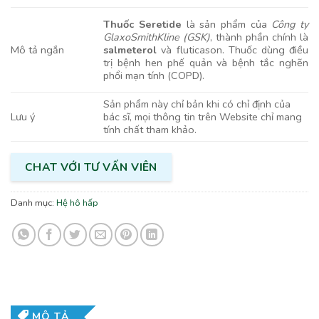
Thuốc Seretide
là sản phẩm của
Công ty
GlaxoSmithKline (GSK)
, thành phần chính là
Mô tả ngắn
salmeterol
và fluticason. Thuốc dùng điều
trị bệnh hen phế quản và bệnh tắc nghẽn
phổi mạn tính (COPD).
Sản phẩm này chỉ bản khi có chỉ định của
bác sĩ, mọi thông tin trên Website chỉ mang
Lưu ý
tính chất tham khảo.
CHAT VỚI TƯ VẤN VIÊN
Danh mục:
Hệ hô hấp
MÔ TẢ