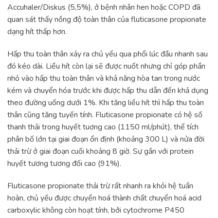
Accuhaler/Diskus (5,5%), ở bệnh nhân hen hoặc COPD đã
quan sát thấy nồng độ toàn thân của fluticasone propionate
dạng hít thấp hơn.
Hấp thu toàn thân xảy ra chủ yếu qua phổi lúc đầu nhanh sau
đó kéo dài. Liều hít còn lại sẽ được nuốt nhưng chỉ góp phần
nhỏ vào hấp thu toàn thân và khả năng hòa tan trong nước
kém và chuyển hóa trước khi được hấp thu dẫn đến khả dụng
theo đường uống dưới 1%. Khi tăng liều hít thì hấp thu toàn
thân cũng tăng tuyến tính. Fluticasone propionate có hệ số
thanh thải trong huyết tuơng cao (1150 ml/phút), thể tích
phân bố lớn tại giai đoạn ổn định (khoảng 300 L) và nửa đời
thải trừ ở giai đoạn cuối khoảng 8 giờ. Sự gắn với protein
huyết tương tương đối cao (91%).
Fluticasone propionate thải trừ rất nhanh ra khỏi hệ tuần
hoàn, chủ yếu được chuyển hoá thành chất chuyển hoá acid
carboxylic không còn hoạt tính, bởi cytochrome P450