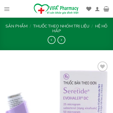
Skip
to
content
SẢN PHẨM
/
THUỐC THEO NHÓM TRỊ LIỆU
/
HỆ HÔ
HẤP
Thêm
vào
yêu
thích