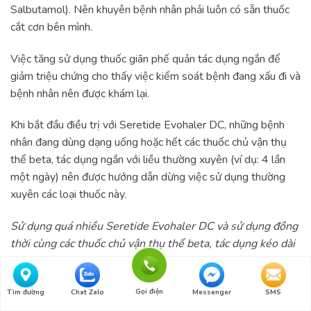
Salbutamol). Nên khuyên bệnh nhân phải luôn có sẵn thuốc
cắt cơn bên mình.
Việc tăng sử dụng thuốc giãn phế quản tác dụng ngắn để
giảm triệu chứng cho thấy việc kiểm soát bệnh đang xấu đi và
bệnh nhân nên được khám lại.
Khi bắt đầu điều trị với Seretide Evohaler DC, những bệnh
nhân đang dùng dạng uống hoặc hết các thuốc chủ vận thụ
thể beta, tác dụng ngắn với liều thường xuyên (ví dụ: 4 lần
một ngày) nên được hướng dẫn dừng việc sử dụng thường
xuyên các loại thuốc này.
Sử dụng quá nhiều Seretide Evohaler DC và sử dụng đồng
thời cùng các thuốc chủ vận thụ thể beta, tác dụng kéo dài
khác
Seretide Evohaler DC không nên được sử dụng nhiều lần hơn
Gọi điện
Tìm đường
Chat Zalo
Messenger
SMS
mức độ khuyến cáo, ở liều cao hơn liều khuyến cáo hoặc sử