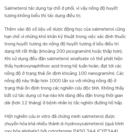
Salmeterol tác dụng tại chỗ ở phổi, vì vậy nồng độ huyết
tương không biểu thị tác dụng điều trị.
Thêm vào đó số liệu về dược động học của salmeterol cũng
hạn chế vì những khó khăn kỹ thuật trong việc xác định thuốc
trong huyết tương do nồng độ huyết tương ở liều điều trị
dạng hít rất thấp (khoảng 200 picogram/ml hoặc thấp hơn).
Khi sử dụng đều đặn salmeterol xinafoate có thể phát hiện
thấy hydroxynaphthoic acid trong hệ tuần hoàn, đạt tới các
nồng độ ở trạng thái ổn định khoảng 100 nanogram/ml. Các
nồng độ này thấp hơn 1000 lần so với những nồng độ ở
trạng thái ổn định trong các nghiên cứu độc tính. Không thấy
bất cứ tác dụng có hại nào khi dùng đều đặn trong thời gian
dài (hơn 12 tháng) ở bệnh nhân bị tắc nghẽn đường hô hấp.
Một nghiên cứu in vitro đã chứng minh salmeterol được
chuyển hóa khá nhiều thành α-hydroxysalmeterol (quá trình
oxy hóa aliphatic) bởi cytochrome P450 3A4 (CYP3A4).