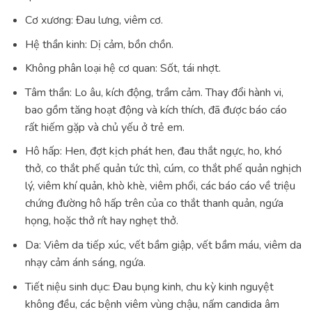
Cơ xương: Đau lưng, viêm cơ.
Hệ thần kinh: Dị cảm, bồn chồn.
Không phân loại hệ cơ quan: Sốt, tái nhợt.
Tâm thần: Lo âu, kích động, trầm cảm. Thay đổi hành vi,
bao gồm tăng hoạt động và kích thích, đã được báo cáo
rất hiếm gặp và chủ yếu ở trẻ em.
Hô hấp: Hen, đợt kịch phát hen, đau thắt ngực, ho, khó
thở, co thắt phế quản tức thì, cúm, co thắt phế quản nghịch
lý, viêm khí quản, khò khè, viêm phổi, các báo cáo về triệu
chứng đường hô hấp trên của co thắt thanh quản, ngứa
họng, hoặc thở rít hay nghẹt thở.
Da: Viêm da tiếp xúc, vết bầm giập, vết bầm máu, viêm da
nhạy cảm ánh sáng, ngứa.
Tiết niệu sinh dục: Đau bụng kinh, chu kỳ kinh nguyệt
không đều, các bệnh viêm vùng chậu, nấm candida âm