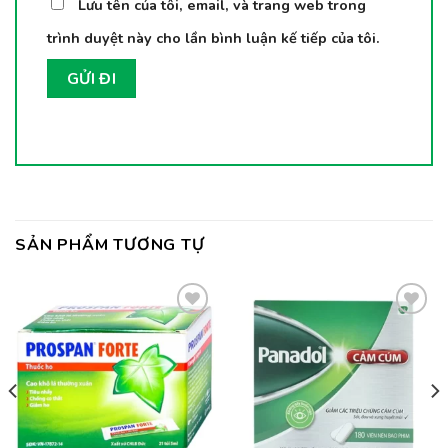
Lưu tên của tôi, email, và trang web trong
trình duyệt này cho lần bình luận kế tiếp của tôi.
SẢN PHẨM TƯƠNG TỰ
Thêm
Thêm
vào
vào
yêu
yêu
thích
thích