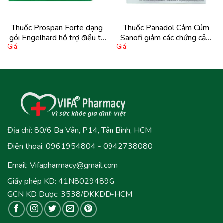
Thuốc Prospan Forte dạng
Thuốc Panadol Cảm Cúm
gói Engelhard hỗ trợ điều trị
Sanofi giảm các chứng cảm
Giá:
Giá:
tiêu nhầy, chống co thắt (21
cúm (15 vỉ x 12 viên)
túi x 5ml)
Địa chỉ: 80/6 Ba Vân, P14, Tân Bình, HCM
Điện thoại: 0961954804 - 0942738080
Email:
Vifapharmacy@gmail.com
Giấy phép KD: 41N8029489G
GCN KD Dược: 3538/ĐKKDD-HCM