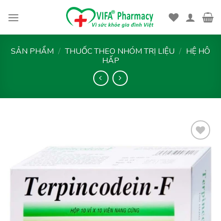
Skip
to
content
SẢN PHẨM
/
THUỐC THEO NHÓM TRỊ LIỆU
/
HỆ HÔ
HẤP
Thêm
vào
yêu
thích