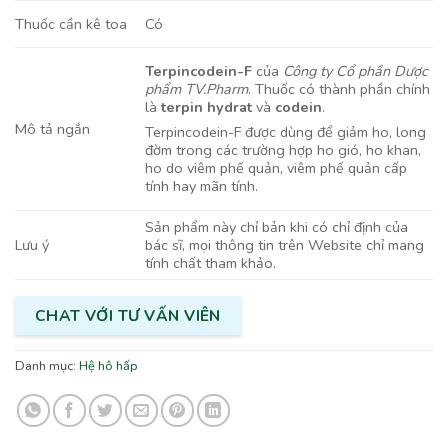
Có
Thuốc cần kê toa
Terpincodein-F
của
Công ty Cổ phần Dược
phẩm TV.Pharm
. Thuốc có thành phần chính
là
terpin hydrat
và
codein
.
Mô tả ngắn
Terpincodein-F được dùng để giảm ho, long
đờm trong các trường hợp ho gió, ho khan,
ho do viêm phế quản, viêm phế quản cấp
tính hay mãn tính.
Sản phẩm này chỉ bản khi có chỉ định của
bác sĩ, mọi thông tin trên Website chỉ mang
Lưu ý
tính chất tham khảo.
CHAT VỚI TƯ VẤN VIÊN
Danh mục:
Hệ hô hấp