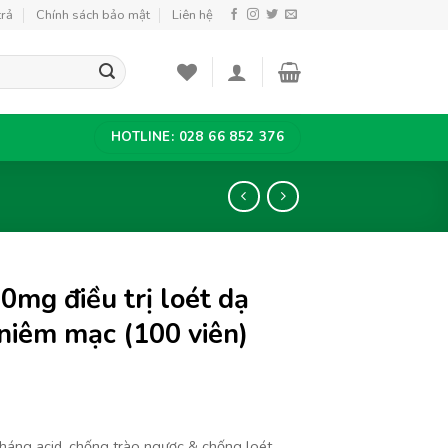
trả
Chính sách bảo mật
Liên hệ
HOTLINE: 028 66 852 376
0mg điều trị loét dạ
niêm mạc (100 viên)
háng acid, chống trào ngược & chống loét