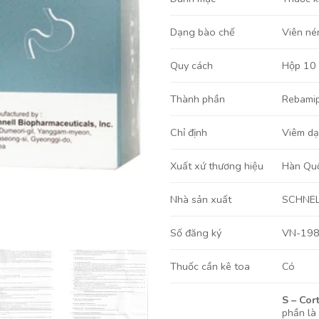
Viên né
Dạng bào chế
Hộp 10 
Quy cách
Rebamip
Thành phần
Viêm dạ
Chỉ định
Hàn Qu
Xuất xứ thương hiệu
SCHNEL
Nhà sản xuất
VN-19
Số đăng ký
Có
Thuốc cần kê toa
S – Cor
phần là