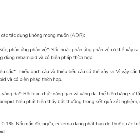
ặp các tác dụng không mong muốn (ADR):
ốc, phản ứng phản vệ*: Sốc hoặc phản ứng phản vệ có thể xảy ra. 
g dùng rebamipid và có biện pháp thích hợp.
ểu cầu*: Thiếu bạch cầu và thiếu tiểu cầu có thể xảy ra. Vì vậy cầ
id và có biện pháp thích hợp.
à vàng da*: Rối loạn chức năng gan và vàng da, thể hiện bằng sự
ipid. Nếu phát hiện thấy bất thường trong kết quả xét nghiệm,
 0,1%: Nổi mẩn đỏ, ngứa, eczema dạng phát ban do thuốc, các tri
id.