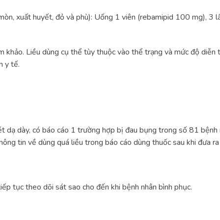
mòn, xuất huyết, đỏ và phù): Uống 1 viên (rebamipid 100 mg), 3 l
am khảo. Liều dùng cụ thể tùy thuộc vào thể trạng và mức độ diễn 
 y tế.
oét dạ dày, có báo cáo 1 trường hợp bị đau bụng trong số 81 bện
thông tin về dùng quá liều trong báo cáo dùng thuốc sau khi đưa ra 
n tiếp tục theo dõi sát sao cho đến khi bệnh nhân bình phục.