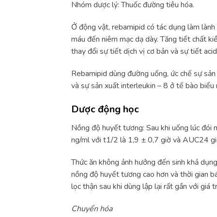
Nhóm dược lý: Thuốc đường tiêu hóa.
Ở động vật, rebamipid có tác dụng làm lành 
máu đến niêm mạc dạ dày. Tăng tiết chất ki
thay đổi sự tiết dịch vị cơ bản và sự tiết acid
Rebamipid dùng đường uống, ức chế sự sản x
và sự sản xuất interleukin – 8 ở tế bào biểu
Dược động học
Nồng độ huyết tương: Sau khi uống lúc đói
ng/ml với t1/2 là 1,9 ± 0,7 giờ và AUC24 gi
Thức ăn không ảnh hưởng đến sinh khả dụng
nồng độ huyết tương cao hơn và thời gian bá
lọc thận sau khi dùng lập lại rất gần với giá 
Chuyển hóa