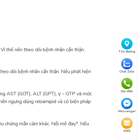
Vì thế nên theo dõi bệnh nhân cẩn thận.
Tìm đường
n theo dõi bệnh nhân cẩn thận. Nếu phát hiện
Chat Zalo
Gọi điện
 tăng AST (GOT), ALT (GPT), γ – GTP và mức
 nên ngưng dùng rebamipid và có biện pháp
Messenger
ệu chứng mẫn cảm khác. Nổi mề đay*. Nếu
SMS