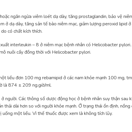
hoặc ngăn ngừa viêm loét dạ dày, tăng prostaglandin, bảo vệ niêm
ềm ở dạ dày, tăng sản tế bào niêm mạc, giảm lượng peroxid lipid
 do có chất kích thích.
uất interleukin – 8 ở niêm mạc bệnh nhân có Helicobacter pylori
 mô nuôi cấy đồng thời với Helicobacter pylori.
 một liều đơn 100 mg rebamipid ở các nam khỏe mạnh 100 mg, tma
ờ là 874 ± 209 ng.giờ/ml.
 ở người. Các thông số dược động học ở bệnh nhân suy thận sau k
n thải dài hơn so với người khỏe mạnh. Ở trạng thái ổn định, nồn
trị uống một liều. Vì thế thuốc được xem là không tích lũy.