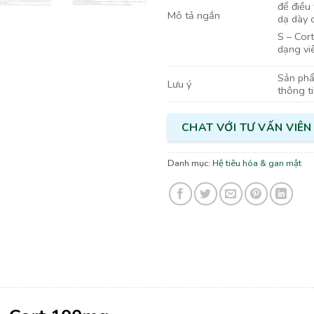
để điều 
Mô tả ngắn
dạ dày c
S – Cort
dạng vi
Sản phẩm
Lưu ý
thông t
CHAT VỚI TƯ VẤN VIÊN
Danh mục:
Hệ tiêu hóa & gan mật