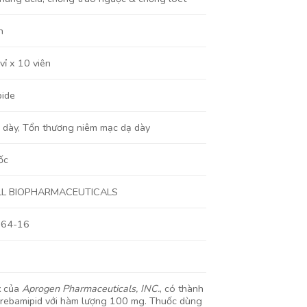
n
vỉ x 10 viên
ide
 dày
,
Tổn thương niêm mạc dạ dày
ốc
L BIOPHARMACEUTICALS
864-16
t
của
Aprogen Pharmaceuticals, INC.
, có thành
 rebamipid với hàm lượng 100 mg. Thuốc dùng