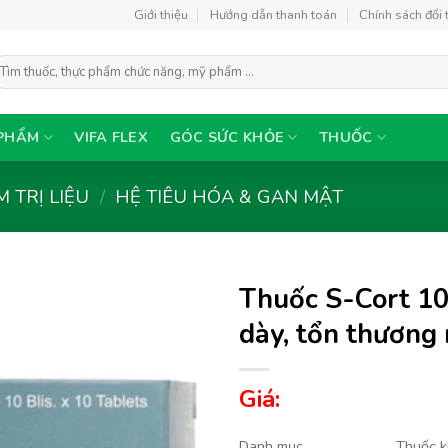
Giới thiệu
Hướng dẫn thanh toán
Chính sách đổi 
ìm
ếm:
PHẨM
VIFA FLEX
GÓC SỨC KHỎE
THUỐC
 TRỊ LIỆU
/
HỆ TIÊU HÓA & GAN MẬT
Thuốc S-Cort 10
dày, tổn thương 
Thêm
Giá:
vào
yêu
thích
Danh mục
Thuốc k