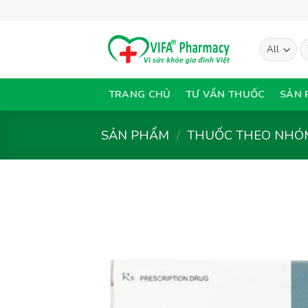
Skip
to
content
T
ki
TRANG CHỦ
TƯ VẤN THUỐC
SẢN 
SẢN PHẨM
/
THUỐC THEO NHÓM