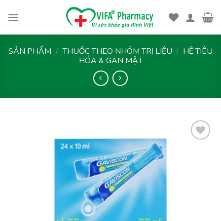
Skip
to
content
SẢN PHẨM
/
THUỐC THEO NHÓM TRỊ LIỆU
/
HỆ TIÊU
HÓA & GAN MẬT
Thêm
vào
yêu
thích