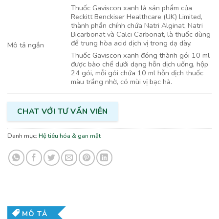
Thuốc Gaviscon xanh là sản phẩm của
Reckitt Benckiser Healthcare (UK) Limited,
thành phần chính chứa Natri Alginat, Natri
Bicarbonat và Calci Carbonat, là thuốc dùng
để trung hòa acid dịch vị trong dạ dày.
Mô tả ngắn
Thuốc Gaviscon xanh đóng thành gói 10 ml
được bào chế dưới dạng hỗn dịch uống, hộp
24 gói, mỗi gói chứa 10 ml hỗn dịch thuốc
màu trắng nhờ, có mùi vị bạc hà.
CHAT VỚI TƯ VẤN VIÊN
Danh mục:
Hệ tiêu hóa & gan mật
MÔ TẢ