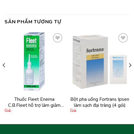
SẢN PHẨM TƯƠNG TỰ
Thêm
Thêm
vào
vào
yêu
yêu
thích
thích
Thuốc Fleet Enema
Bột pha uống Fortrans Ipsen
C.B.Fleet hỗ trợ làm giảm
làm sạch đại tràng (4 gói)
Giá:
Giá:
chứng táo bón không thường
xuyên (133ml)