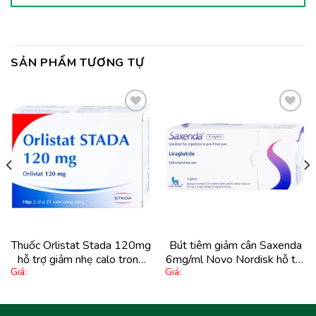
SẢN PHẨM TƯƠNG TỰ
Thêm
Thêm
vào
vào
yêu
yêu
thích
thích
Thuốc Orlistat Stada 120mg
Bút tiêm giảm cân Saxenda
hỗ trợ giảm nhẹ calo trong
6mg/ml Novo Nordisk hỗ trợ
Giá:
Giá:
điều trị bệnh nhân béo phì
cho chế độ ăn giảm cân (3
(42 viên)
cây)