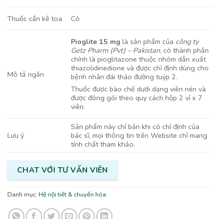
Có
Thuốc cần kê toa
Pioglite 15 mg
là sản phẩm của
công ty
Getz Pharm (Pvt) – Pakistan
, có thành phần
chính là pioglitazone thuộc nhóm dẫn xuất
thiazolidinedione và được chỉ định dùng cho
Mô tả ngắn
bệnh nhân đái tháo đường tuýp 2.
Thuốc được bào chế dưới dạng viên nén và
được đóng gói theo quy cách hộp 2 vỉ x 7
viên.
Sản phẩm này chỉ bản khi có chỉ định của
bác sĩ, mọi thông tin trên Website chỉ mang
Lưu ý
tính chất tham khảo.
CHAT VỚI TƯ VẤN VIÊN
Danh mục:
Hệ nội tiết & chuyển hóa