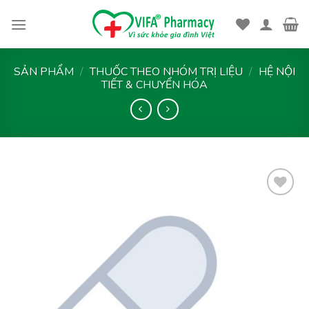
Skip
to
content
SẢN PHẨM
/
THUỐC THEO NHÓM TRỊ LIỆU
/
HỆ NỘI
TIẾT & CHUYỂN HÓA
Thêm
vào
yêu
thích