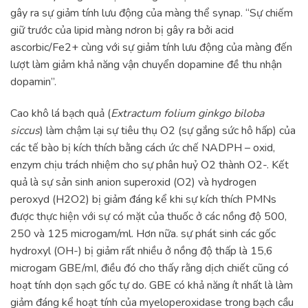
gây ra sự giảm tính lưu động của màng thể synap. “Sự chiếm
giữ trước của lipid màng nơron bị gây ra bởi acid
ascorbic/Fe2+ cùng với sự giảm tính lưu động của màng đến
lượt làm giảm khả năng vận chuyển dopamine đề thu nhận
dopamin”.
Cao khô lá bạch quả (
Extractum folium ginkgo biloba
siccus
) làm chậm lại sự tiêu thụ O2 (sự gắng sức hô hấp) của
các tế bào bị kích thích bằng cách ức chế NADPH – oxid,
enzym chịu trách nhiệm cho sự phân huỷ O2 thành O2-. Kết
quả là sự sản sinh anion superoxid (O2) và hydrogen
peroxyd (H2O2) bị giảm đáng kể khi sự kích thích PMNs
được thực hiện với sự có mặt của thuốc ở các nồng độ 500,
250 và 125 microgam/ml. Hơn nữa. sự phát sinh các gốc
hydroxyl (OH-) bị giảm rất nhiều ở nồng độ thấp là 15,6
microgam GBE/mI, điều đó cho thấy rằng dịch chiết cũng có
hoạt tính dọn sạch gốc tự do. GBE có khả năng ít nhất là làm
giảm đáng kể hoạt tính của myeloperoxidase trong bạch cầu