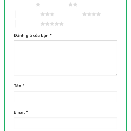
1 trên 5 sao
2 trên 5 sao
3 trên 5 sao
4 trên 5 sao
5 trên 5 sao
Đánh giá của bạn
*
Tên
*
Email
*