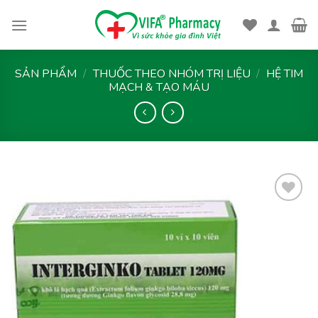
Skip
to
content
SẢN PHẨM
/
THUỐC THEO NHÓM TRỊ LIỆU
/
HỆ TIM
MẠCH & TẠO MÁU
Thêm
vào
yêu
thích