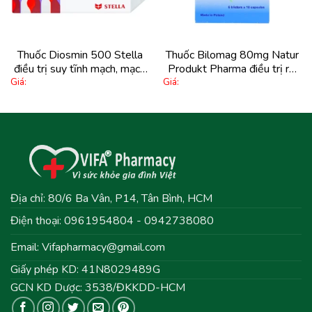
Thuốc Diosmin 500 Stella
Thuốc Bilomag 80mg Natur
điều trị suy tĩnh mạch, mạch
Produkt Pharma điều trị rối
Giá:
Giá:
bạch huyết (6 vỉ x 10 viên)
loạn tuần hoàn máu não và
ngoại biên (60 viên)
Địa chỉ: 80/6 Ba Vân, P14, Tân Bình, HCM
Điện thoại: 0961954804 - 0942738080
Email:
Vifapharmacy@gmail.com
Giấy phép KD: 41N8029489G
GCN KD Dược: 3538/ĐKKDD-HCM