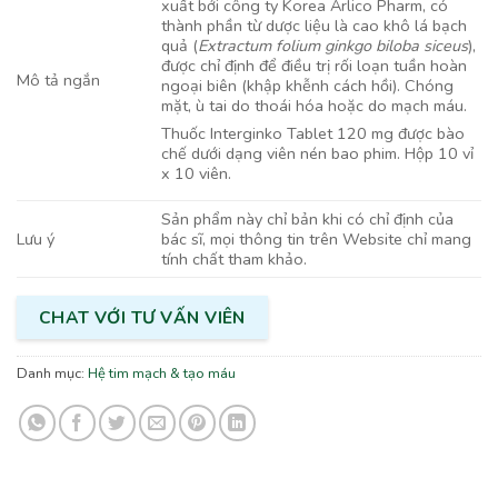
xuất bởi công ty Korea Arlico Pharm, có
thành phần từ dược liệu là cao khô lá bạch
quả (
Extractum folium ginkgo biloba siceus
),
được chỉ định để điều trị rối loạn tuần hoàn
Mô tả ngắn
ngoại biên (khập khễnh cách hồi). Chóng
mặt, ù tai do thoái hóa hoặc do mạch máu.
Thuốc Interginko Tablet 120 mg được bào
chế dưới dạng viên nén bao phim. Hộp 10 vỉ
x 10 viên.
Sản phẩm này chỉ bản khi có chỉ định của
bác sĩ, mọi thông tin trên Website chỉ mang
Lưu ý
tính chất tham khảo.
CHAT VỚI TƯ VẤN VIÊN
Danh mục:
Hệ tim mạch & tạo máu