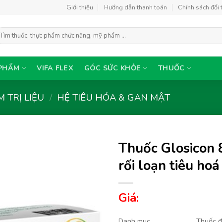
Giới thiệu
Hướng dẫn thanh toán
Chính sách đổi 
ìm
ếm:
PHẨM
VIFA FLEX
GÓC SỨC KHỎE
THUỐC
 TRỊ LIỆU
/
HỆ TIÊU HÓA & GAN MẬT
Thuốc Glosicon 
rối loạn tiêu hoá
Thêm
Giá:
vào
yêu
thích
Danh mục
Thuốc đ