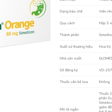
Viên nh
Dạng bào chế
Hộp 5 v
Quy cách
Simethi
Thành phần
Hoa Kỳ
Xuất xứ thương hiệu
GLOME
Nhà sản xuất
VD-20
Số đăng ký
Không
Thuốc cần kê toa
Thuốc G
phần Dư
Simetic
giảm đầ
Mô tả ngắn
hơi ở dạ