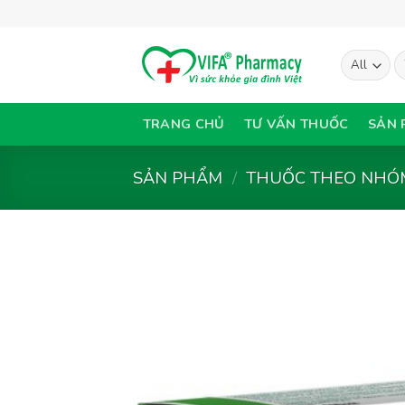
Skip
to
content
T
ki
TRANG CHỦ
TƯ VẤN THUỐC
SẢN 
SẢN PHẨM
/
THUỐC THEO NHÓM