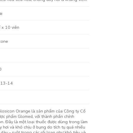
ai
ỉ x 10 viên
cone
D
713-14
losicon Orange là sản phẩm của Công ty Cổ
ợc phẩm Glomed, với thành phần chính
on. Đây là một loại thuốc được dùng trong làm
y hơi và khó chịu ở bụng do tích tụ quá nhiều
 dày – ruột trong các rối loạn như khó tiêu và