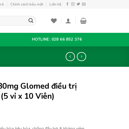
trả
Chính sách bảo mật
Liên hệ
HOTLINE: 028 66 852 376
80mg Glomed điều trị
 (5 vỉ x 10 Viên)
iều hòa tiêu hóa, chống đầy hơi & kháng viêm