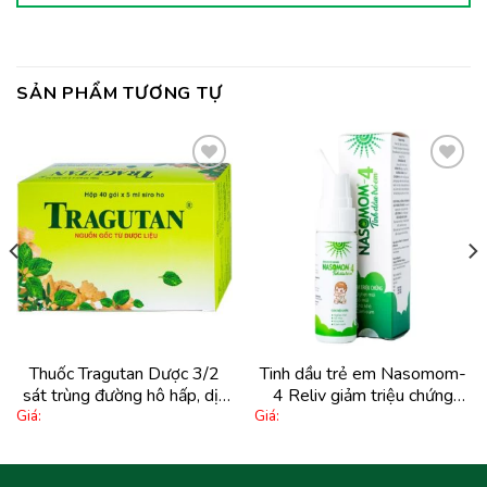
SẢN PHẨM TƯƠNG TỰ
Thêm
Thêm
vào
vào
yêu
yêu
thích
thích
Thuốc Tragutan Dược 3/2
Tinh dầu trẻ em Nasomom-
sát trùng đường hô hấp, dịu
4 Reliv giảm triệu chứng
Giá:
Giá:
họng (40 gói x 5ml)
nghẹt mũi, sổ mũi, khò khè,
cảm cúm (70ml)