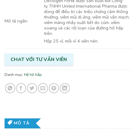
Decolgen Forte được sản xuất bởi Công
ty TNHH United International Pharma được
dùng để điều trị các triệu chứng cảm thông
thường, viêm mũi dị ứng, viêm mũi vận mạch,
Mô tả ngắn
viêm màng nhầy xuất tiết do cúm, viêm
xoang và các rối loạn của đường hô hấp
trên.
Hộp 25 vỉ, mỗi vỉ 4 viên nén.
CHAT VỚI TƯ VẤN VIÊN
Danh mục:
Hệ hô hấp
MÔ TẢ