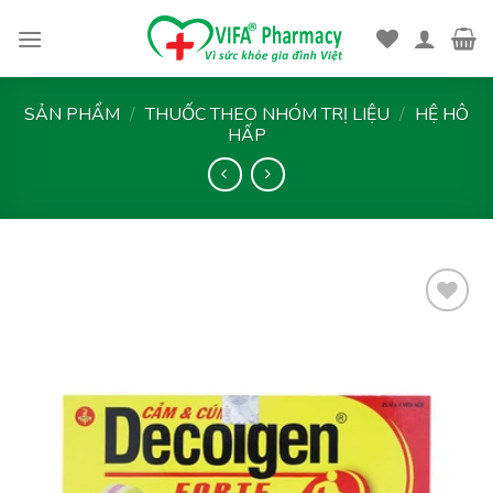
Skip
to
content
SẢN PHẨM
/
THUỐC THEO NHÓM TRỊ LIỆU
/
HỆ HÔ
HẤP
Thêm
vào
yêu
thích