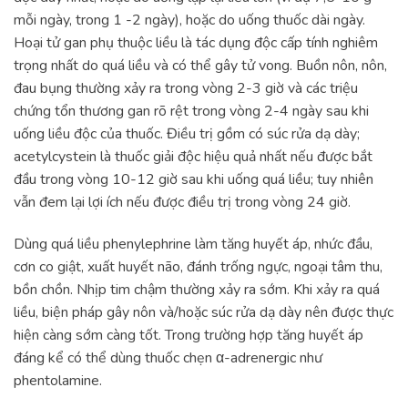
mỗi ngày, trong 1 -2 ngày), hoặc do uống thuốc dài ngày.
Hoại tử gan phụ thuộc liều là tác dụng độc cấp tính nghiêm
trọng nhất do quá liều và có thể gây tử vong. Buồn nôn, nôn,
đau bụng thường xảy ra trong vòng 2-3 giờ và các triệu
chứng tổn thương gan rõ rệt trong vòng 2-4 ngày sau khi
uống liều độc của thuốc. Điều trị gồm có súc rửa dạ dày;
acetylcystein là thuốc giải độc hiệu quả nhất nếu được bắt
đầu trong vòng 10-12 giờ sau khi uống quá liều; tuy nhiên
vẫn đem lại lợi ích nếu được điều trị trong vòng 24 giờ.
Dùng quá liều phenylephrine làm tăng huyết áp, nhức đầu,
cơn co giật, xuất huyết não, đánh trống ngực, ngoại tâm thu,
bồn chồn. Nhịp tim chậm thường xảy ra sớm. Khi xảy ra quá
liều, biện pháp gây nôn và/hoặc súc rửa dạ dày nên được thực
hiện càng sớm càng tốt. Trong trường hợp tăng huyết áp
đáng kể có thể dùng thuốc chẹn α-adrenergic như
phentolamine.