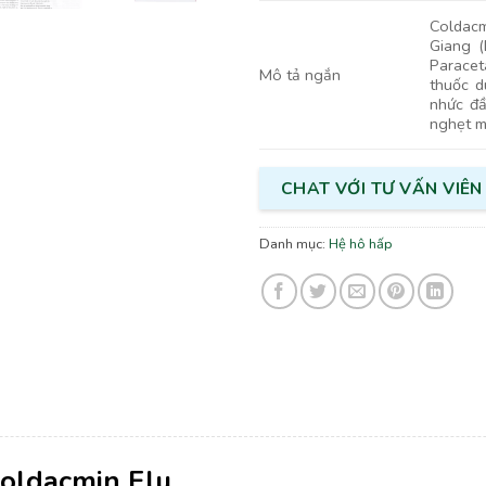
Coldac
Giang 
Paracet
Mô tả ngắn
thuốc d
nhức đầ
nghẹt mũ
CHAT VỚI TƯ VẤN VIÊN
Danh mục:
Hệ hô hấp
Coldacmin Flu