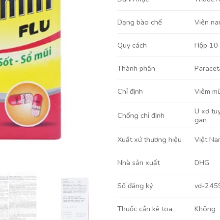
Viên na
Dạng bào chế
Hộp 10 
Quy cách
Parace
Thành phần
Viêm mũ
Chỉ định
U xơ tuy
Chống chỉ định
gan
Việt Na
Xuất xứ thương hiệu
DHG
Nhà sản xuất
vd-245
Số đăng ký
Không
Thuốc cần kê toa