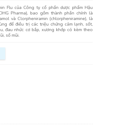
min Flu của Công ty cổ phần dược phẩm Hậu
(DHG Pharma), bao gồm thành phần chính là
amol và Clorpheniramin (chlorpheniramine), là
ùng để điều trị các triệu chứng cảm lạnh, sốt,
u, đau nhức cơ bắp, xương khớp có kèm theo
i, sổ mũi.