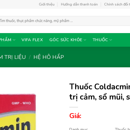
Giới thiệu
Hướng dẫn thanh toán
Chính sách đổi 
m
ếm:
PHẨM
VIFA FLEX
GÓC SỨC KHỎE
THUỐC
 TRỊ LIỆU
/
HỆ HÔ HẤP
Thuốc Coldacmin
trị cảm, sổ mũi, s
Thêm
Giá:
vào
yêu
thích
Danh mục
Thuốc 