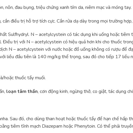
n, nôn, đau bụng, triệu chứng xanh tím da, niêm mạc và móng tay.
 cần điều trị hỗ trợ tích cực. Cần rửa dạ dày trong mọi trường hợp,
chất Sulfhydryl. N – acetylcystein có tác dụng khi uống hoặc tiêm 
Điều trị với N – acetylcystein có hiệu quả hơn khi cho thuốc trong
dịch N – acetylcystein với nước hoặc đồ uống không có rượu để đ
với liều đầu tiên là 140 mg/kg thể trọng, sau đó cho tiếp 17 liều
và/hoặc thuốc tẩy muối.
hần,
loạn tâm thần
, cơn động kinh, ngừng thở, co giật, tác dụng ch
ha. Sau đó, cho dùng than hoạt hoặc thuốc tẩy để hạn chế hấp thu
giật bằng tiêm tĩnh mạch Diazepam hoặc Phenytoin. Có thể phải truy