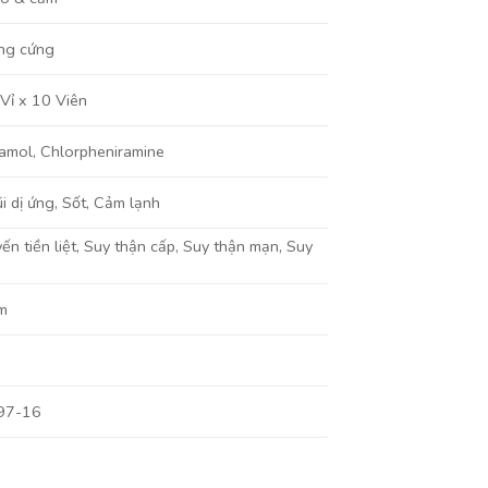
ng cứng
Vỉ x 10 Viên
tamol
,
Chlorpheniramine
i dị ứng
,
Sốt
,
Cảm lạnh
ến tiền liệt, Suy thận cấp, Suy thận mạn, Suy
m
97-16