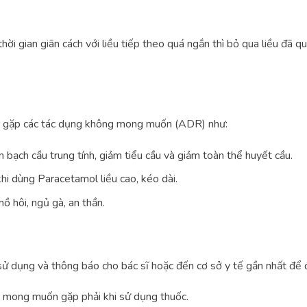
thời gian giãn cách với liều tiếp theo quá ngắn thì bỏ qua liều đã 
hể gặp các tác dụng không mong muốn (ADR) như:
m bạch cầu trung tính, giảm tiểu cầu và giảm toàn thể huyết cầu.
hi dùng Paracetamol liều cao, kéo dài.
ã mồ hôi, ngủ gà, an thần.
ử dụng và thông báo cho bác sĩ hoặc đến cơ sở y tế gần nhất để đư
 mong muốn gặp phải khi sử dụng thuốc.