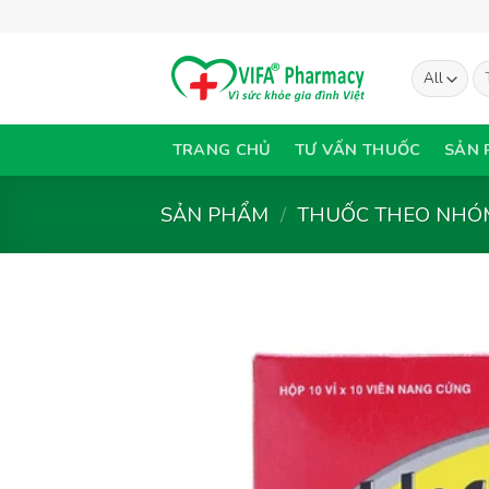
Skip
to
content
Tì
ki
TRANG CHỦ
TƯ VẤN THUỐC
SẢN 
SẢN PHẨM
/
THUỐC THEO NHÓM