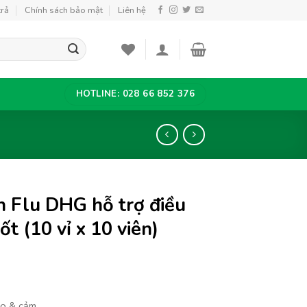
trả
Chính sách bảo mật
Liên hệ
HOTLINE: 028 66 852 376
 Flu DHG hỗ trợ điều
ốt (10 vỉ x 10 viên)
ho & cảm