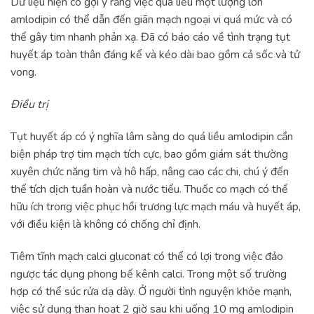
Dữ liệu hiện có gợi ý rằng việc quá liều một lượng lớn
amlodipin có thể dẫn đến giãn mạch ngoại vi quá mức và có
thể gây tim nhanh phản xạ. Đã có báo cáo về tình trạng tụt
huyết áp toàn thân đáng kể và kéo dài bao gồm cả sốc và tử
vong.
Điều trị
Tụt huyết áp có ý nghĩa lâm sàng do quá liều amlodipin cần
biện pháp trợ tim mạch tích cực, bao gồm giám sát thường
xuyên chức năng tim và hô hấp, nâng cao các chi, chú ý đến
thể tích dịch tuần hoàn và nước tiểu. Thuốc co mạch có thể
hữu ích trong việc phục hồi trương lực mạch máu và huyết áp,
với điều kiện là không có chống chỉ định.
Tiêm tĩnh mạch calci gluconat có thể có lợi trong việc đảo
ngược tác dụng phong bế kênh calci. Trong một số trường
hợp có thể súc rửa dạ dày. Ở người tình nguyện khỏe mạnh,
việc sử dụng than hoạt 2 giờ sau khi uống 10 mg amlodipin