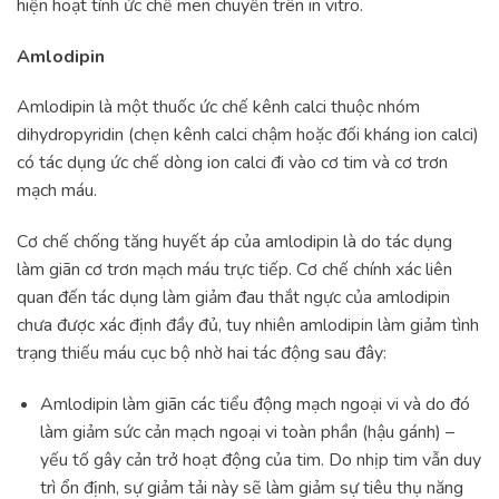
hiện hoạt tính ức chế men chuyển trên in vitro.
Amlodipin
Amlodipin là một thuốc ức chế kênh calci thuộc nhóm
dihydropyridin (chẹn kênh calci chậm hoặc đối kháng ion calci)
có tác dụng ức chế dòng ion calci đi vào cơ tim và cơ trơn
mạch máu.
Cơ chế chống tăng huyết áp của amlodipin là do tác dụng
làm giãn cơ trơn mạch máu trực tiếp. Cơ chế chính xác liên
quan đến tác dụng làm giảm đau thắt ngực của amlodipin
chưa được xác định đầy đủ, tuy nhiên amlodipin làm giảm tình
trạng thiếu máu cục bộ nhờ hai tác động sau đây:
Amlodipin làm giãn các tiểu động mạch ngoại vi và do đó
làm giảm sức cản mạch ngoại vi toàn phần (hậu gánh) –
yếu tố gây cản trở hoạt động của tim. Do nhịp tim vẫn duy
trì ổn định, sự giảm tải này sẽ làm giảm sự tiêu thụ năng