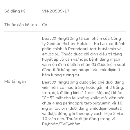
VN-20509-17
Số đăng ký
Có
Thuốc cần kê toa
Beatil® 4mg/10mg là sản phẩm của Công
ty Gedeon Richter Polska – Ba Lan, có thành
phần chính là Perindopril tert-butylamin và
amlodipil. Thuốc được chỉ định điều trị tăng
huyết áp vô căn và/hoặc bệnh dạng mạch
vành ổn định ở bệnh nhân đã được kiểm soát
đồng thời bằng perindopril và amlodipin ở
hàm lượng tương tự.
Mô tả ngắn
Beatil® 4mg/10mg được bào chế dưới dạng
viên nén, có màu trắng hoặc gần như trắng,
tròn, dẹt, đường kính 11 mm. Một mặt khắc
“CH5”, mặt còn lại không khắc; mỗi viên nén
chứa 4 mg perindopril tert-butylamin và 10
mg amlodipin (dưới dạng amlodipin besilat)
và được đóng gói theo quy cách: Hộp 3 vỉ x
10 viên nén. Thuốc được đóng trong vỉ
PA/nhôm/PVC//nhôm.