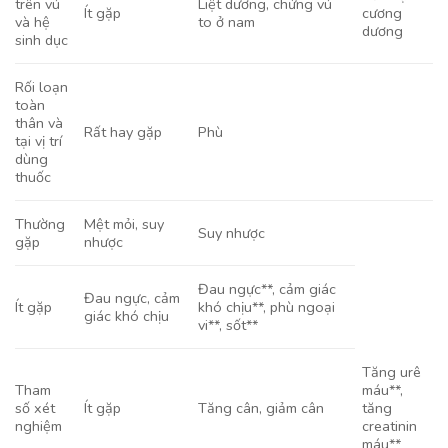
trên vú
Liệt dương, chứng vú
Ít gặp
cương
và hệ
to ở nam
dương
sinh dục
Rối loạn
toàn
thân và
Rất hay gặp
Phù
tại vị trí
dùng
thuốc
Thường
Mệt mỏi, suy
Suy nhược
gặp
nhược
Đau ngực**, cảm giác
Đau ngực, cảm
Ít gặp
khó chịu**, phù ngoại
giác khó chịu
vi**, sốt**
Tăng urê
Tham
máu**,
số xét
Ít gặp
Tăng cân, giảm cân
tăng
nghiệm
creatinin
máu**