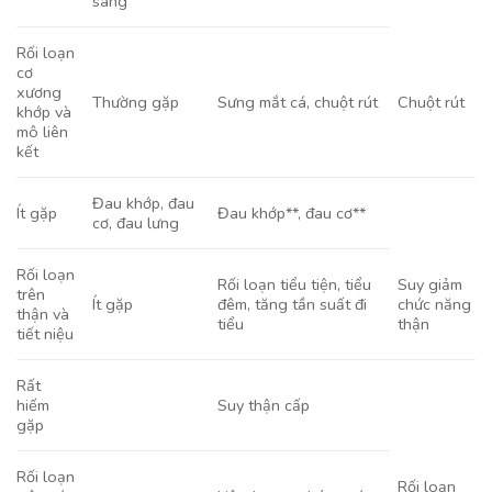
sáng
Rối loạn
cơ
xương
Thường gặp
Sưng mắt cá, chuột rút
Chuột rút
khớp và
mô liên
kết
Đau khớp, đau
Ít gặp
Đau khớp**, đau cơ**
cơ, đau lưng
Rối loạn
Rối loạn tiểu tiện, tiểu
Suy giảm
trên
Ít gặp
đêm, tăng tần suất đi
chức năng
thận và
tiểu
thận
tiết niệu
Rất
hiếm
Suy thận cấp
gặp
Rối loạn
Rối loạn