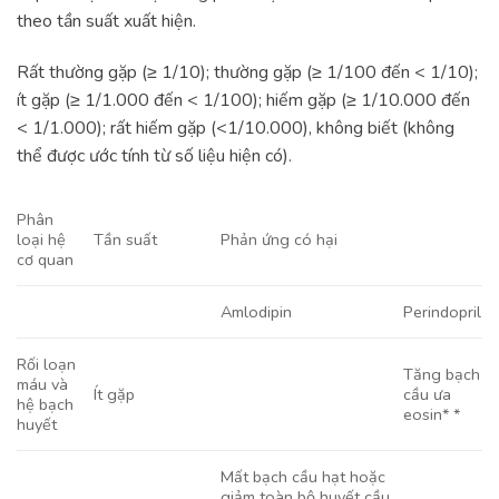
theo tần suất xuất hiện.
Rất thường gặp (≥ 1/10); thường gặp (≥ 1/100 đến < 1/10);
ít gặp (≥ 1/1.000 đến < 1/100); hiếm gặp (≥ 1/10.000 đến
< 1/1.000); rất hiếm gặp (<1/10.000), không biết (không
thể được ước tính từ số liệu hiện có).
Phân
loại hệ
Tần suất
Phản ứng có hại
cơ quan
Amlodipin
Perindopril
Rối loạn
Tăng bạch
máu và
Ít gặp
cầu ưa
hệ bạch
eosin* *
huyết
Mất bạch cầu hạt hoặc
giảm toàn bộ huyết cầu