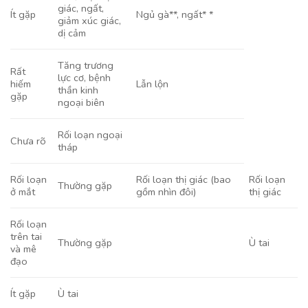
giác, ngất,
Ít gặp
Ngủ gà**, ngất* *
giảm xúc giác,
dị cảm
Tăng trương
Rất
lực cơ, bệnh
hiếm
Lẫn lộn
thần kinh
gặp
ngoại biên
Rối loạn ngoại
Chưa rõ
tháp
Rối loạn
Rối loạn thị giác (bao
Rối loạn
Thường gặp
ở mắt
gồm nhìn đôi)
thị giác
Rối loạn
trên tai
Thường gặp
Ù tai
và mê
đạo
Ít gặp
Ù tai