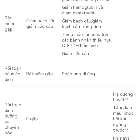
Giảm hemoglobin và
giảm hematocrit
Rất
Giảm bạch cầu,
Giảm bạch cầu/giảm
hiếm
giảm tiểu cầu
bạch cầu trung tính
gặp
Thiếu máu tan máu trên
các bệnh nhân thiếu hụt
G-6PDH bẩm sinh
Giảm tiểu cầu
Rối loạn
hệ miễn
Rất hiếm gặp
Phản ứng dị ứng
dịch
Hạ đường
huyết**
Rối loạn
Tăng kali
dinh
máu, phục
dưỡng
Ít gặp
hồi khi
và
ngừng
chuyển
thuốc**.
hóa
Hạ natri