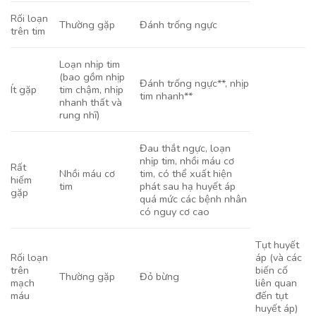
Rối loạn
Thường gặp
Đánh trống ngực
trên tim
Loạn nhịp tim
(bao gồm nhịp
Đánh trống ngực**, nhịp
Ít gặp
tim chậm, nhịp
tim nhanh**
nhanh thất và
rung nhĩ)
Đau thắt ngực, loạn
nhịp tim, nhồi máu cơ
Rất
Nhồi máu cơ
tim, có thể xuất hiện
hiếm
tim
phát sau hạ huyết áp
gặp
quá mức các bệnh nhân
có nguy cơ cao
Tụt huyết
Rối loạn
áp (và các
trên
biến cố
Thường gặp
Đỏ bừng
mạch
liên quan
máu
đến tụt
huyết áp)