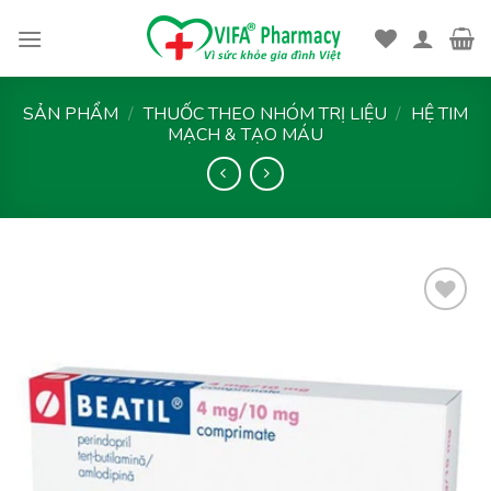
Skip
to
content
SẢN PHẨM
/
THUỐC THEO NHÓM TRỊ LIỆU
/
HỆ TIM
MẠCH & TẠO MÁU
Thêm
vào
yêu
thích