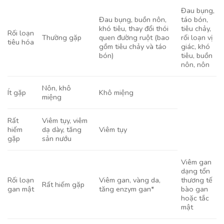
Đau bụng,
Đau bụng, buồn nôn,
táo bón,
khó tiêu, thay đổi thói
tiêu chảy,
Rối loạn
Thường gặp
quen đường ruột (bao
rối loạn vị
tiêu hóa
gồm tiêu chảy và táo
giác, khó
bón)
tiêu, buồn
nôn, nôn
Nôn, khô
Ít gặp
Khô miệng
miệng
Rất
Viêm tụy, viêm
hiếm
dạ dày, tăng
Viêm tụy
gặp
sản nướu
Viêm gan
dạng tổn
Rối loạn
Viêm gan, vàng da,
thương tế
Rất hiếm gặp
gan mật
tăng enzym gan*
bào gan
hoặc tắc
mật