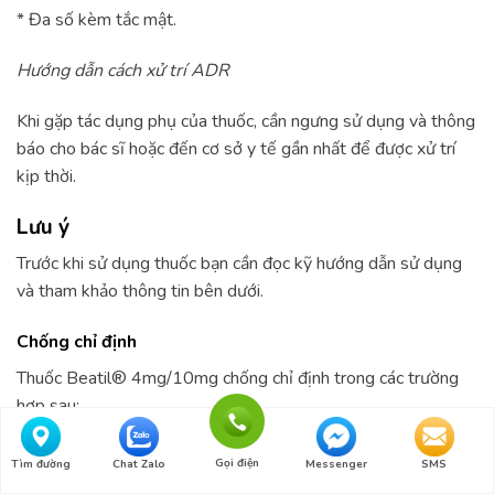
* Đa số kèm tắc mật.
Hướng dẫn cách xử trí ADR
Khi gặp tác dụng phụ của thuốc, cần ngưng sử dụng và thông
báo cho bác sĩ hoặc đến cơ sở y tế gần nhất để được xử trí
kịp thời.
Lưu ý
Trước khi sử dụng thuốc bạn cần đọc kỹ hướng dẫn sử dụng
và tham khảo thông tin bên dưới.
Chống chỉ định
Thuốc Beatil® 4mg/10mg chống chỉ định trong các trường
hợp sau:
Tất cả các chống chỉ định liên quan đến mỗi thành phần, như
Gọi điện
Tìm đường
Chat Zalo
Messenger
SMS
liệt kê dưới đây, cũng được áp dụng với chế phẩm phối hợp