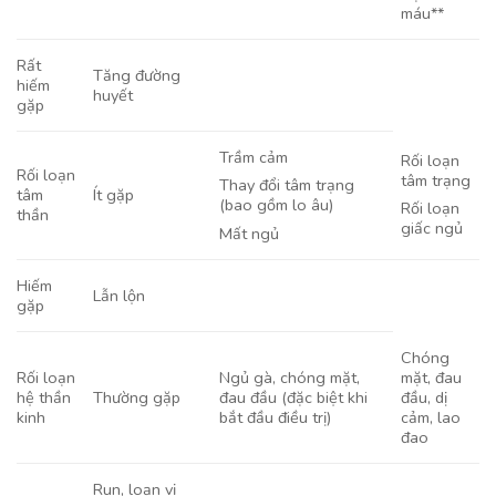
máu**
Rất
Tăng đường
hiếm
huyết
gặp
Trầm cảm
Rối loạn
Rối loạn
tâm trạng
Thay đổi tâm trạng
tâm
Ít gặp
(bao gồm lo âu)
Rối loạn
thần
giấc ngủ
Mất ngủ
Hiếm
Lẫn lộn
gặp
Chóng
Rối loạn
Ngủ gà, chóng mặt,
mặt, đau
hệ thần
Thường gặp
đau đầu (đặc biệt khi
đầu, dị
kinh
bắt đầu điều trị)
cảm, lao
đao
Run, loạn vị