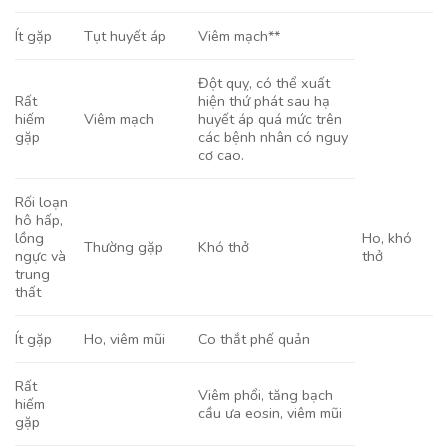
Ít gặp
Tụt huyết áp
Viêm mạch**
Đột quỵ, có thể xuất
Rất
hiện thứ phát sau hạ
hiếm
Viêm mạch
huyết áp quá mức trên
gặp
các bệnh nhân có nguy
cơ cao.
Rối loạn
hô hấp,
lồng
Ho, khó
Thường gặp
Khó thở
ngực và
thở
trung
thất
Ít gặp
Ho, viêm mũi
Co thắt phế quản
Rất
Viêm phổi, tăng bạch
hiếm
cầu ưa eosin, viêm mũi
gặp