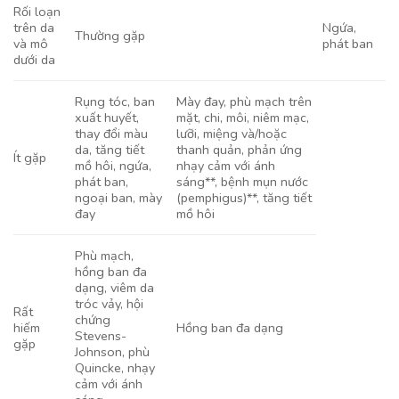
Rối loạn
trên da
Ngứa,
Thường gặp
và mô
phát ban
dưới da
Rụng tóc, ban
Mày đay, phù mạch trên
xuất huyết,
mặt, chi, môi, niêm mạc,
thay đổi màu
lưỡi, miệng và/hoặc
da, tăng tiết
thanh quản, phản ứng
Ít gặp
mồ hôi, ngứa,
nhạy cảm với ánh
phát ban,
sáng**, bệnh mụn nước
ngoại ban, mày
(pemphigus)**, tăng tiết
đay
mồ hôi
Phù mạch,
hồng ban đa
dạng, viêm da
tróc vảy, hội
Rất
chứng
hiếm
Hồng ban đa dạng
Stevens-
gặp
Johnson, phù
Quincke, nhạy
cảm với ánh