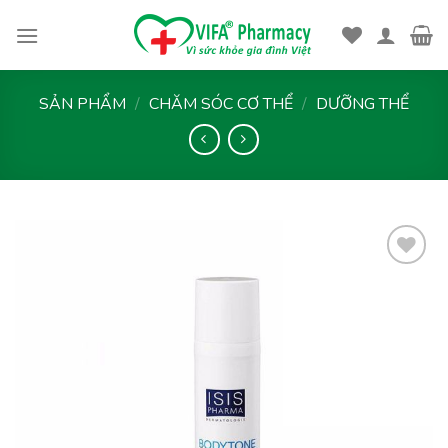
Skip
to
content
SẢN PHẨM
/
CHĂM SÓC CƠ THỂ
/
DƯỠNG THỂ
Thêm
vào
yêu
thích