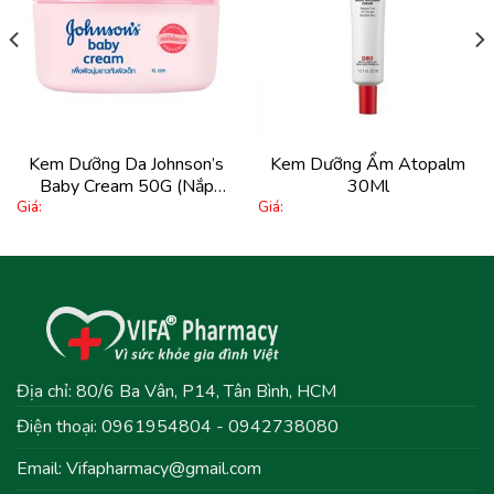
Thêm
Thêm
vào
vào
yêu
yêu
thích
thích
Kem Dưỡng Da Johnson’s
Kem Dưỡng Ẩm Atopalm
Baby Cream 50G (Nắp
30Ml
Giá:
Giá:
Hồng)
Địa chỉ: 80/6 Ba Vân, P14, Tân Bình, HCM
Điện thoại: 0961954804 - 0942738080
Email:
Vifapharmacy@gmail.com