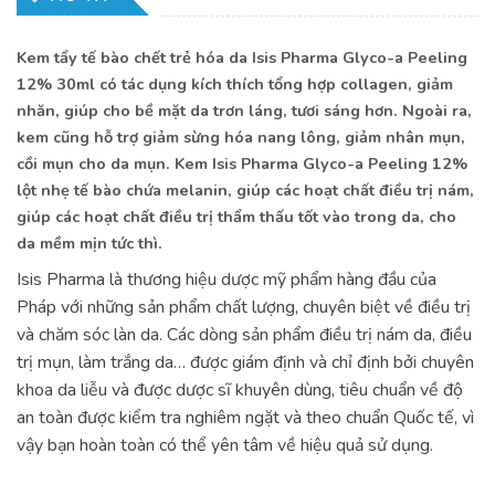
Kem tẩy tế bào chết trẻ hóa da Isis Pharma Glyco-a Peeling
12% 30ml có tác dụng kích thích tổng hợp collagen, giảm
nhăn, giúp cho bề mặt da trơn láng, tươi sáng hơn. Ngoài ra,
kem cũng hỗ trợ giảm sừng hóa nang lông, giảm nhân mụn,
cồi mụn cho da mụn. Kem Isis Pharma Glyco-a Peeling 12%
lột nhẹ tế bào chứa melanin, giúp các hoạt chất điều trị nám,
giúp các hoạt chất điều trị thẩm thấu tốt vào trong da, cho
da mềm mịn tức thì.
Isis Pharma là thương hiệu dược mỹ phẩm hàng đầu của
Pháp với những sản phẩm chất lượng, chuyên biệt về điều trị
và chăm sóc làn da. Các dòng sản phẩm điều trị nám da, điều
trị mụn, làm trắng da… được giám định và chỉ định bởi chuyên
khoa da liễu và được dược sĩ khuyên dùng, tiêu chuẩn về độ
an toàn được kiểm tra nghiêm ngặt và theo chuẩn Quốc tế, vì
vậy bạn hoàn toàn có thể yên tâm về hiệu quả sử dụng.