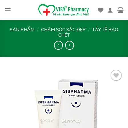
Skip
to
content
SẢN PHẨM
/
CHĂM SÓC SẮC ĐẸP
/
TẨY TẾ BÀO
CHẾT
Thêm
vào
yêu
thích