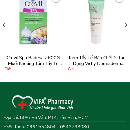
Thêm
Thêm
vào
vào
yêu
yêu
thích
thích
Crevil Spa Badesalz 600G
Kem Tẩy Tế Bào Chết 3 Tác
Muối Khoáng Tắm Tẩy Tế
Dụng Vichy Normaderm
Giá:
Giá:
Bào Chết Toàn Thân Khoáng
3In1 Scrub + Cleanser +
Biển Chết
Mask 125Ml
Địa chỉ: 80/6 Ba Vân, P14, Tân Bình, HCM
Điện thoại: 0961954804 - 0942738080