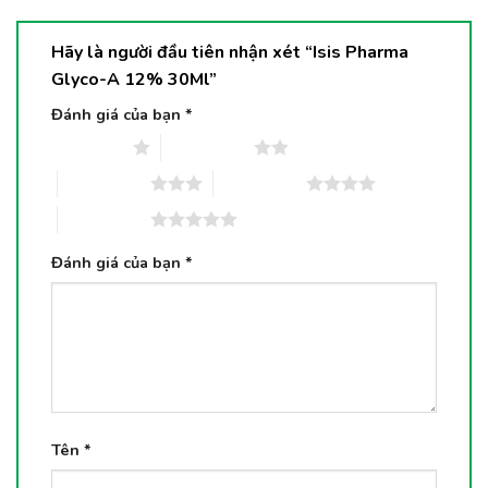
Hãy là người đầu tiên nhận xét “Isis Pharma
Glyco-A 12% 30Ml”
Đánh giá của bạn
*
1 trên 5 sao
2 trên 5 sao
3 trên 5 sao
4 trên 5 sao
5 trên 5 sao
Đánh giá của bạn
*
Tên
*