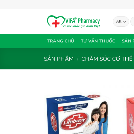
Skip
to
content
T
ki
TRANG CHỦ
TƯ VẤN THUỐC
SẢN 
SẢN PHẨM
/
CHĂM SÓC CƠ THỂ