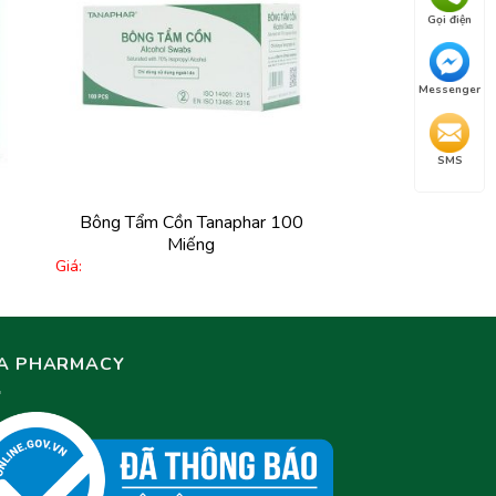
êm
Thêm
Gọi điện
ào
vào
êu
yêu
ích
thích
Messenger
SMS
+
Bông Tẩm Cồn Tanaphar 100
Miếng
Giá:
FA PHARMACY