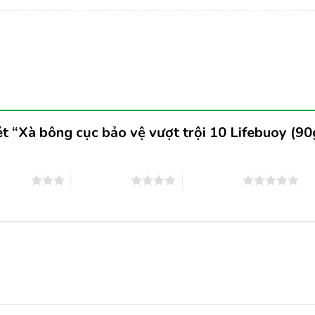
ét “Xà bông cục bảo vệ vượt trội 10 Lifebuoy (9
n 5 sao
4 trên 5 sao
5 trên 5 sao