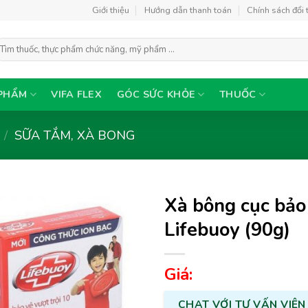
Giới thiệu
Hướng dẫn thanh toán
Chính sách đổi 
ìm
ếm:
PHẨM
VIFA FLEX
GÓC SỨC KHỎE
THUỐC
/
SỮA TẮM, XÀ BONG
Xà bông cục bảo 
Lifebuoy (90g)
Thêm
Giá:
vào
yêu
thích
CHAT VỚI TƯ VẤN VIÊN