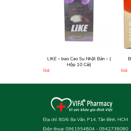
Thêm
Thêm
vào
vào
yêu
yêu
thích
thích
+
+
x 0,05%
LIKE – bao Cao Su Nhật Bản – (
B
Hộp 10 Cái)
Giá:
Giá:
Địa chỉ: 80/6 Ba Vân, P14, Tân Bình, HCM
Điện thoại: 0961954804 - 0942738080