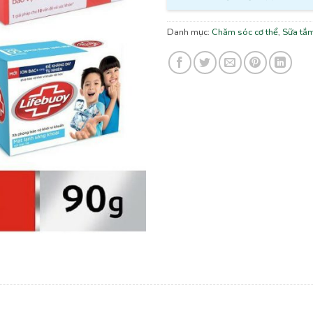
Danh mục:
Chăm sóc cơ thể
,
Sữa tắ