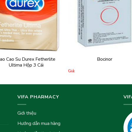
Thêm
Th
vào
v
yêu
y
thích
th
+
ao Cao Su Durex Fetherlite
Bocinor
Ultima Hộp 3 Cái
Giá:
VIFA PHARMACY
VI
Giới thiệu
Hướng dẫn mua hàng