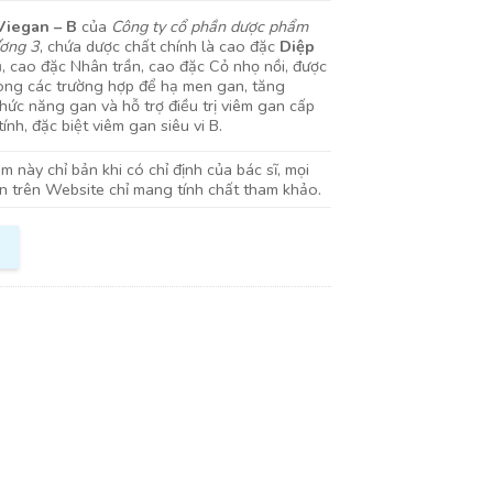
Viegan – B
của
Công ty cổ phần dược phẩm
ơng 3
, chứa dược chất chính là cao đặc
Diệp
u
, cao đặc Nhân trần, cao đặc Cỏ nhọ nồi, được
ong các trường hợp để hạ men gan, tăng
hức năng gan và hỗ trợ điều trị viêm gan cấp
ính, đặc biệt viêm gan siêu vi B.
 này chỉ bản khi có chỉ định của bác sĩ, mọi
in trên Website chỉ mang tính chất tham khảo.