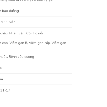
n bao đường
ỉ x 15 viên
 châu
,
Nhân trần
,
Cỏ nhọ nồi
n cao
,
Viêm gan B
,
Viêm gan cấp
,
Viêm gan
thuốc, Bệnh tiểu đường
m
rm
111-17