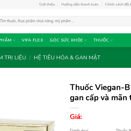
Giới thiệu
Hướng dẫn thanh toán
Chính sách đổi 
ìm
ếm:
PHẨM
VIFA FLEX
GÓC SỨC KHỎE
THUỐC
 TRỊ LIỆU
/
HỆ TIÊU HÓA & GAN MẬT
Thuốc Viegan-B 
gan cấp và mãn tí
Thêm
Giá:
vào
yêu
thích
Danh mục
Thuốc t