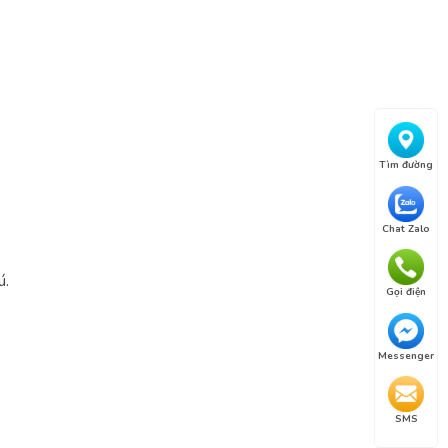
Tìm đường
Chat Zalo
ú.
Gọi điện
Messenger
SMS