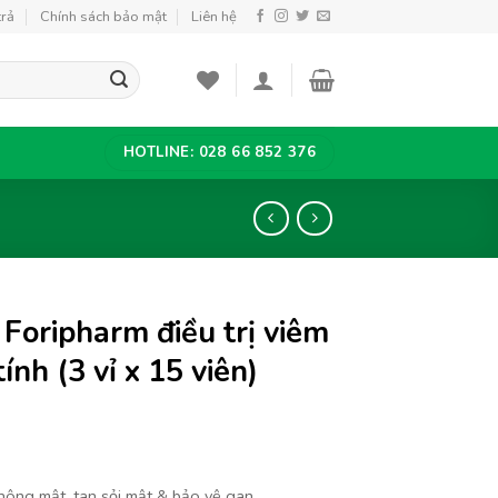
trả
Chính sách bảo mật
Liên hệ
HOTLINE: 028 66 852 376
Foripharm điều trị viêm
nh (3 vỉ x 15 viên)
hông mật, tan sỏi mật & bảo vệ gan