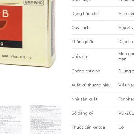
Viên né
Dạng bào chế
Hộp 3 v
Quy cách
Diệp hạ
Thành phần
Men ga
Chỉ định
mạn
Dị ứng 
Chống chỉ định
Việt Na
Xuất xứ thương hiệu
Foripha
Nhà sản xuất
VD-28
Số đăng ký
Có
Thuốc cần kê toa