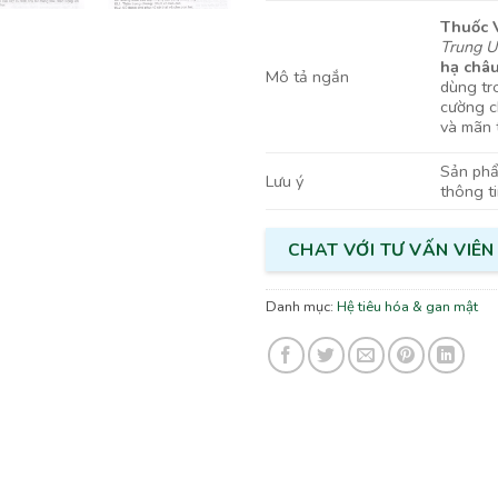
Thuốc 
Trung Ư
hạ châ
Mô tả ngắn
dùng tr
cường c
và mãn t
Sản phẩm
Lưu ý
thông t
CHAT VỚI TƯ VẤN VIÊN
Danh mục:
Hệ tiêu hóa & gan mật