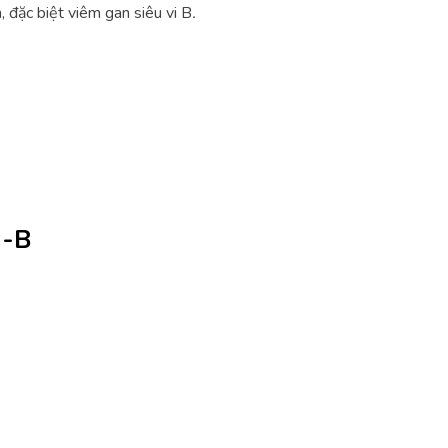
, đặc biệt viêm gan siêu vi B
.
n-B