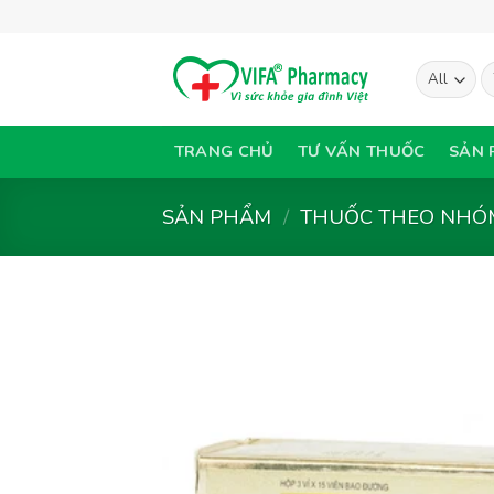
Skip
to
content
T
ki
TRANG CHỦ
TƯ VẤN THUỐC
SẢN 
SẢN PHẨM
/
THUỐC THEO NHÓM