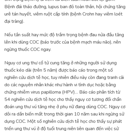
Bệnh đái tháo đường, lupus ban đỏ toàn thân, hội chứng tăng
urê tán huyết, viêm ruột cấp tính (bệnh Crohn hay viêm loét
đại tràng).
Nếu tần suất hay mức độ trầm trọng bệnh đau nửa đầu tăng
lên khi dùng COC (báo trước của bệnh mạch máu não), nên
ngừng thuốc COC ngay.
Nguy cơ ung thư cổ tử cung tăng ở những người sử dụng
thuốc kéo dài (trên 5 năm) được báo cáo trong một số
nghiên cứu dịch tễ học, tuy nhiên điều này còn đang tranh cãi
do các nguyên nhân khác như hành vi tình dục hoặc bằng
chứng nhiễm virus papilloma (HPV)… Báo cáo phân tích từ
54 nghiên cứu dịch tễ học cho thấy nguy cơ tương đối chẩn
đoán ung thư vú tăng nhẹ ở phụ nữ đang dùng COC. Nguy cơ
dôi ra dần biến mất trong thời gian 10 năm sau khi ngừng sử
dụng COC. Một số nghiên cứu dịch tễ học cho thấy sự phát
triển ung thư vú ở độ tuổi trung niên liên quan đến việc sử