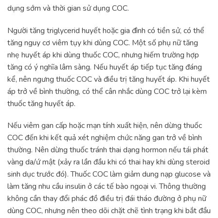
dụng sớm và thời gian sử dụng COC.
Người tăng triglycerid huyết hoặc gia đình có tiền sử, có thể
tăng nguy cơ viêm tụy khi dùng COC. Một số phụ nữ tăng
nhẹ huyết áp khi dùng thuốc COC, nhưng hiếm trường hợp
tăng có ý nghĩa lâm sàng. Nếu huyết áp tiếp tục tăng đáng
kể, nên ngưng thuốc COC và điều trị tăng huyết áp. Khi huyết
áp trở về bình thường, có thể cân nhắc dùng COC trở lại kèm
thuốc tăng huyết áp.
Nếu viêm gan cấp hoặc mạn tính xuất hiện, nên dừng thuốc
COC đến khi kết quả xét nghiệm chức năng gan trở về bình
thường. Nên dừng thuốc tránh thai dạng hormon nếu tái phát
vàng da/ứ mật (xảy ra lần đầu khi có thai hay khi dùng steroid
sinh dục trước đó). Thuốc COC làm giảm dung nạp glucose và
làm tăng nhu cầu insulin ở các tế bào ngoại vi. Thông thường
không cần thay đổi phác đồ điều trị đái tháo đường ở phụ nữ
dùng COC, nhưng nên theo dõi chặt chẽ tình trạng khi bắt đầu