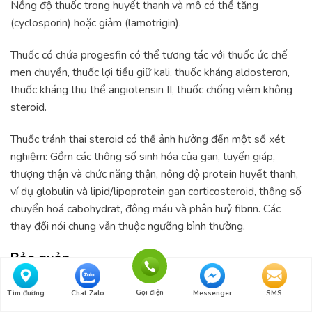
Nồng độ thuốc trong huyết thanh và mô có thể tăng
(cyclosporin) hoặc giảm (lamotrigin).
Thuốc có chứa progesfin có thể tương tác với thuốc ức chế
men chuyển, thuốc lợi tiểu giữ kali, thuốc kháng aldosteron,
thuốc kháng thụ thể angiotensin II, thuốc chống viêm không
steroid.
Thuốc tránh thai steroid có thể ảnh hưởng đến một số xét
nghiệm: Gồm các thông số sinh hóa của gan, tuyến giáp,
thượng thận và chức năng thận, nồng độ protein huyết thanh,
ví dụ globulin và lipid/lipoprotein gan corticosteroid, thông số
chuyển hoá cabohydrat, đông máu và phân huỷ fibrin. Các
thay đổi nói chung vẫn thuộc ngưỡng bình thường.
Bảo quản
o
Ở nhiệt độ dưới 30
C.
Gọi điện
Tìm đường
Chat Zalo
Messenger
SMS